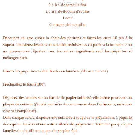
2 c. à s. de semoule fine
2 c. à s. de flocons d'avoine
1 oeuf
6 piments del piquillo
Découpez en gros cubes la chair des potirons et faites-les cuire 10 mn à la
vapeur. Transférez-les dans un saladier, réduisez-les en purée à la fourchette ou
au presse-purée. Ajoutez tous les autres ingrédients sauf les piquillos et
mélangez bien.
Rincez les piquillos et détaillez-les en lanières (s'ils sont entiers).
Préchauffez le four à 180°.
Disposez des cercles sur un feuille de papier sulfurisé, elle-même posée sur un
plaque de cuisson (j'aurais peut-être du commencer dans l'autre sens, mais bon
c'est pas compliqué).
Dans chaque cercle, disposez une cuillerée à soupe de la préparation, 1 piquillo
découpé en lanières et une autre cuilerée de préparation. Terminez par quelques
lamelles de piquillo et un peu de gruyère râpé.