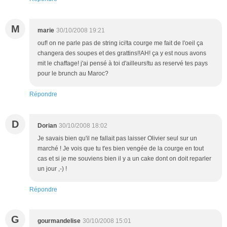
M
marie
30/10/2008 19:21
ouf! on ne parle pas de string ici!ta courge me fait de l'oeil ça
changera des soupes et des grattins!!AH! ça y est nous avons
mit le chaffage! j'ai pensé à toi d'ailleurs!tu as reservé tes pays
pour le brunch au Maroc?
Répondre
D
Dorian
30/10/2008 18:02
Je savais bien qu'il ne fallait pas laisser Olivier seul sur un
marché ! Je vois que tu t'es bien vengée de la courge en tout
cas et si je me souviens bien il y a un cake dont on doit reparler
un jour ,-) !
Répondre
G
gourmandelise
30/10/2008 15:01