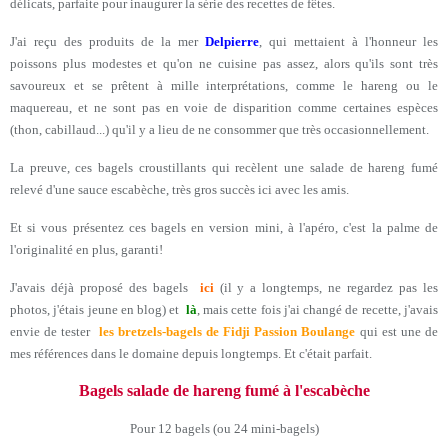
délicats, parfaite pour inaugurer la série des recettes de fêtes.
J'ai reçu des produits de la mer
Delpierre
, qui mettaient à l'honneur les
poissons plus modestes et qu'on ne cuisine pas assez, alors qu'ils sont très
savoureux et se prêtent à mille interprétations, comme le hareng ou le
maquereau, et ne sont pas en voie de disparition comme certaines espèces
(thon, cabillaud...) qu'il y a lieu de ne consommer que très occasionnellement.
La preuve, ces bagels croustillants qui recèlent une salade de hareng fumé
relevé d'une sauce escabèche, très gros succès ici avec les amis.
Et si vous présentez ces bagels en version mini, à l'apéro, c'est la palme de
l'originalité en plus, garanti!
J'avais déjà proposé des bagels
ici
(il y a longtemps, ne regardez pas les
photos, j'étais jeune en blog) et
là
, mais cette fois j'ai changé de recette, j'avais
envie de tester
les bretzels-bagels
de Fidji Passion Boulange
qui est une de
mes références dans le domaine depuis longtemps. Et c'était parfait.
Bagels salade de hareng fumé à l'escabèche
Pour 12 bagels (ou 24 mini-bagels)