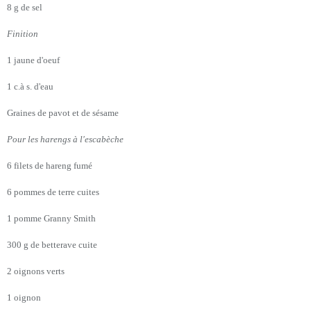
8 g de sel
Finition
1 jaune d'oeuf
1 c.à s. d'eau
Graines de pavot et de sésame
Pour les harengs à l'escabèche
6 filets de hareng fumé
6 pommes de terre cuites
1 pomme Granny Smith
300 g de betterave cuite
2 oignons verts
1 oignon