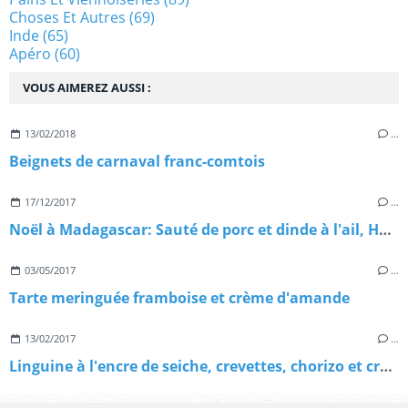
Choses Et Autres
(69)
Inde
(65)
Apéro
(60)
VOUS AIMEREZ AUSSI :
13/02/2018
…
Beignets de carnaval franc-comtois
17/12/2017
…
Noël à Madagascar: Sauté de porc et dinde à l'ail, Henakisoa sy Vorotsiloza nahandro gasy
03/05/2017
…
Tarte meringuée framboise et crème d'amande
13/02/2017
…
Linguine à l'encre de seiche, crevettes, chorizo et crème de parmesan, pour réveiller la St Valentin!