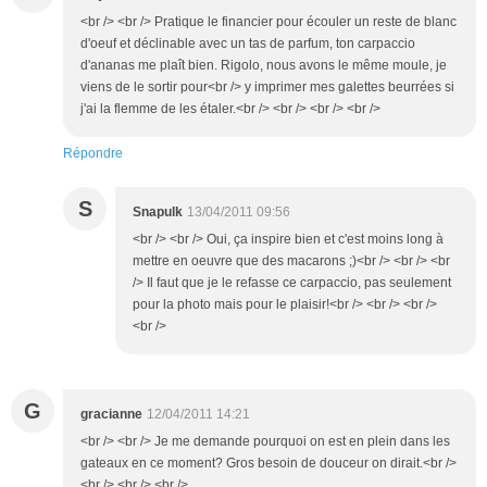
<br /> <br /> Pratique le financier pour écouler un reste de blanc
d'oeuf et déclinable avec un tas de parfum, ton carpaccio
d'ananas me plaît bien. Rigolo, nous avons le même moule, je
viens de le sortir pour<br /> y imprimer mes galettes beurrées si
j'ai la flemme de les étaler.<br /> <br /> <br /> <br />
Répondre
S
Snapulk
13/04/2011 09:56
<br /> <br /> Oui, ça inspire bien et c'est moins long à
mettre en oeuvre que des macarons ;)<br /> <br /> <br
/> Il faut que je le refasse ce carpaccio, pas seulement
pour la photo mais pour le plaisir!<br /> <br /> <br />
<br />
G
gracianne
12/04/2011 14:21
<br /> <br /> Je me demande pourquoi on est en plein dans les
gateaux en ce moment? Gros besoin de douceur on dirait.<br />
<br /> <br /> <br />