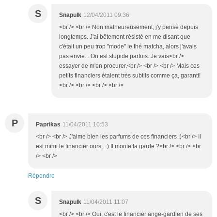
S
Snapulk
12/04/2011 09:36
<br /> <br /> Non malheureusement, j'y pense depuis
longtemps. J'ai bêtement résisté en me disant que
c'était un peu trop "mode" le thé matcha, alors j'avais
pas envie... On est stupide parfois. Je vais<br />
essayer de m'en procurer.<br /> <br /> <br /> Mais ces
petits financiers étaient très subtils comme ça, garanti!
<br /> <br /> <br /> <br />
P
Paprikas
11/04/2011 10:53
<br /> <br /> J'aime bien les parfums de ces financiers :)<br /> Il
est mimi le financier ours, :) Il monte la garde ?<br /> <br /> <br
/> <br />
Répondre
S
Snapulk
11/04/2011 11:07
<br /> <br /> Oui, c'est le financier ange-gardien de ses