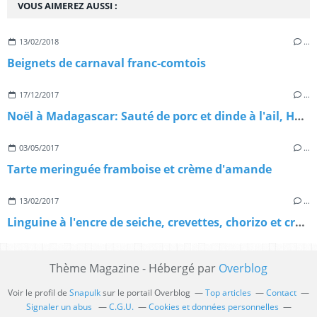
VOUS AIMEREZ AUSSI :
13/02/2018
…
Beignets de carnaval franc-comtois
17/12/2017
…
Noël à Madagascar: Sauté de porc et dinde à l'ail, Henakisoa sy Vorotsiloza nahandro gasy
03/05/2017
…
Tarte meringuée framboise et crème d'amande
13/02/2017
…
Linguine à l'encre de seiche, crevettes, chorizo et crème de parmesan, pour réveiller la St Valentin!
Thème Magazine - Hébergé par
Overblog
Voir le profil de
Snapulk
sur le portail Overblog
Top articles
Contact
Signaler un abus
C.G.U.
Cookies et données personnelles