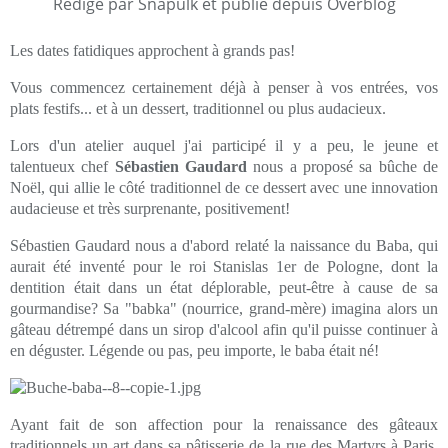
Rédigé par Snapulk et publié depuis Overblog
Les dates fatidiques approchent à grands pas!
Vous commencez certainement déjà à penser à vos entrées, vos
plats festifs... et à un dessert, traditionnel ou plus audacieux.
Lors d'un atelier auquel j'ai participé il y a peu, le jeune et
talentueux chef
Sébastien Gaudard
nous a proposé sa bûche de
Noël, qui allie le côté traditionnel de ce dessert avec une innovation
audacieuse et très surprenante, positivement!
Sébastien Gaudard nous a d'abord relaté la naissance du Baba, qui
aurait été inventé pour le roi Stanislas 1er de Pologne, dont la
dentition était dans un état déplorable, peut-être à cause de sa
gourmandise? Sa "babka" (nourrice, grand-mère) imagina alors un
gâteau détrempé dans un sirop d'alcool afin qu'il puisse continuer à
en déguster. Légende ou pas, peu importe, le baba était né!
Ayant fait de son affection pour la renaissance des gâteaux
traditionnels un art dans sa pâtisserie de la rue des Martyrs à Paris,