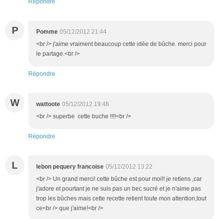
Répondre
P
Pomme
05/12/2012 21:44
<br /> j'aime vraiment beaucoup cette idée de bûche. merci pour
le partage.<br />
Répondre
W
wattoote
05/12/2012 19:48
<br /> superbe cette buche !!!!<br />
Répondre
L
lebon pequery francoise
05/12/2012 13:22
<br /> Un grand merci! cette bûche est pour moi!! je retiens ,car
j'adore et pourtant je ne suis pas un bec sucré et je n'aime pas
trop les bûches mais cette recette retient toute mon attention,tout
ce<br /> que j'aime!<br />