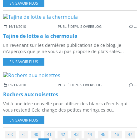
EN SAVOIR PLUS
16/11/2010
PUBLIÉ DEPUIS OVERBLOG
…
Tajine de lotte a la chermoula
En revenant sur les dernières publications de ce blog, je
m'aperçois que je ne vous ai pas proposé de plats salés...
EN SAVOIR PLUS
09/11/2010
PUBLIÉ DEPUIS OVERBLOG
…
Rochers aux noisettes
Voilà une idée nouvelle pour utiliser des blancs d'oeufs qui
vous restent! Cela change des petites meringues ou...
EN SAVOIR PLUS
<<
<
10
20
30
40
41
42
43
44
45
46
47