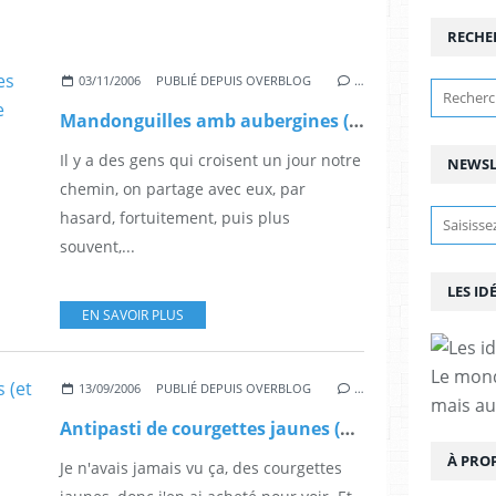
RECHE
03/11/2006
PUBLIÉ DEPUIS OVERBLOG
…
Mandonguilles amb aubergines (Boulettes aux aubergines sauce catalane)
Il y a des gens qui croisent un jour notre
NEWSL
chemin, on partage avec eux, par
hasard, fortuitement, puis plus
souvent,...
LES ID
EN SAVOIR PLUS
Le mond
13/09/2006
PUBLIÉ DEPUIS OVERBLOG
…
mais au
Antipasti de courgettes jaunes (et vertes)
À PRO
Je n'avais jamais vu ça, des courgettes