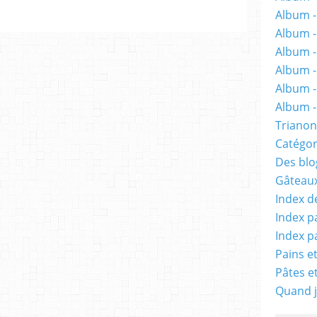
Album -
Album 
Album -
Album -
Album -
Album - 
Trianon
Catégor
Des blog
Gâteaux
Index d
Index p
Index p
Pains e
Pâtes e
Quand j