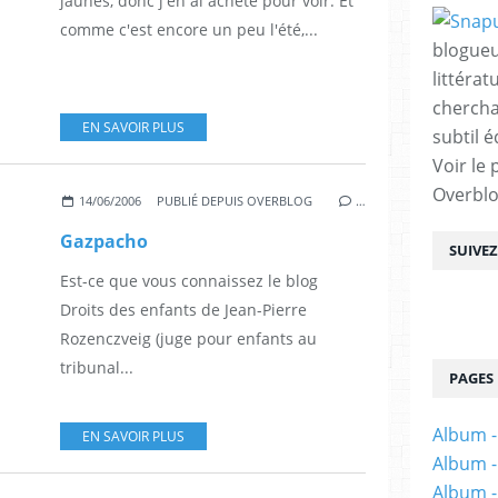
jaunes, donc j'en ai acheté pour voir. Et
comme c'est encore un peu l'été,...
blogueu
littérat
chercha
EN SAVOIR PLUS
subtil é
Voir le 
Overbl
14/06/2006
PUBLIÉ DEPUIS OVERBLOG
…
Gazpacho
SUIVE
Est-ce que vous connaissez le blog
Droits des enfants de Jean-Pierre
Rozenczveig (juge pour enfants au
tribunal...
PAGES
Album -
EN SAVOIR PLUS
Album -
Album -