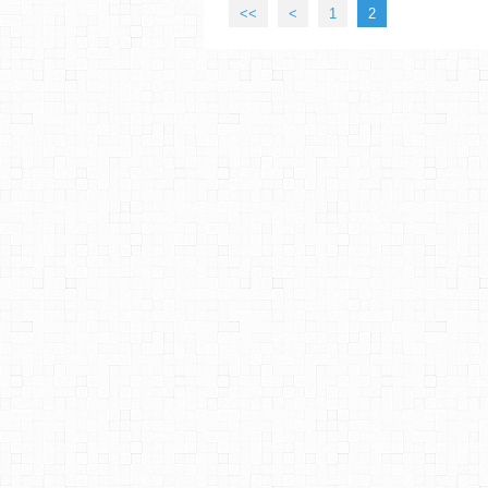
<<
<
1
2