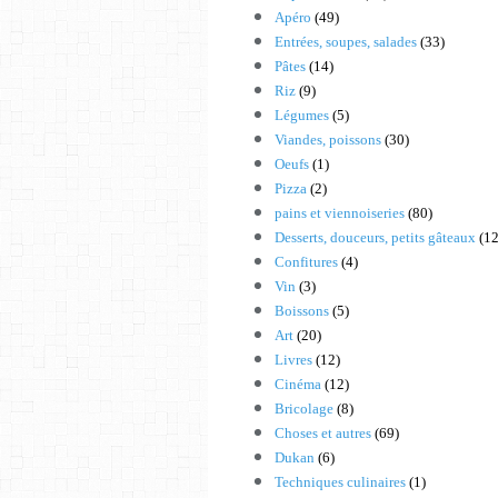
Apéro
(49)
Entrées, soupes, salades
(33)
Pâtes
(14)
Riz
(9)
Légumes
(5)
Viandes, poissons
(30)
Oeufs
(1)
Pizza
(2)
pains et viennoiseries
(80)
Desserts, douceurs, petits gâteaux
(12
Confitures
(4)
Vin
(3)
Boissons
(5)
Art
(20)
Livres
(12)
Cinéma
(12)
Bricolage
(8)
Choses et autres
(69)
Dukan
(6)
Techniques culinaires
(1)