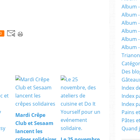
Album -
Album 
Album -
Album -
0
Album -
Album - 
Trianon
Catégor
Des blog
Gâteaux
Index d
Index p
Index p
Pains e
Mardi Crêpe
Pâtes e
Club et Sesaam
Quand j
lancent les
crêpes solidaires
Le 25 novembre,