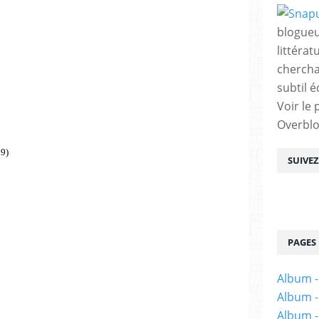
blogueu
littérat
chercha
subtil é
Voir le 
Overbl
9)
SUIVE
PAGES
Album -
Album -
Album -