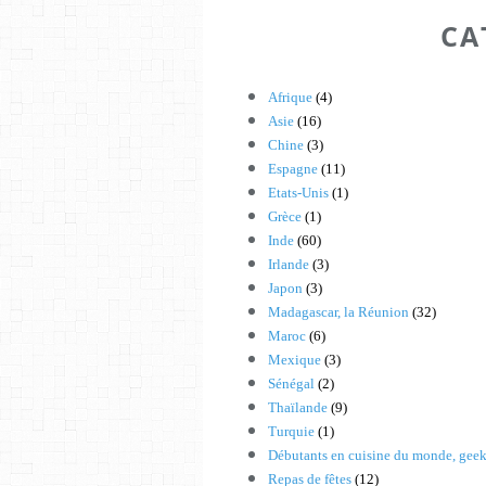
CA
Afrique
(4)
Asie
(16)
Chine
(3)
Espagne
(11)
Etats-Unis
(1)
Grèce
(1)
Inde
(60)
Irlande
(3)
Japon
(3)
Madagascar, la Réunion
(32)
Maroc
(6)
Mexique
(3)
Sénégal
(2)
Thaïlande
(9)
Turquie
(1)
Débutants en cuisine du monde, gee
Repas de fêtes
(12)