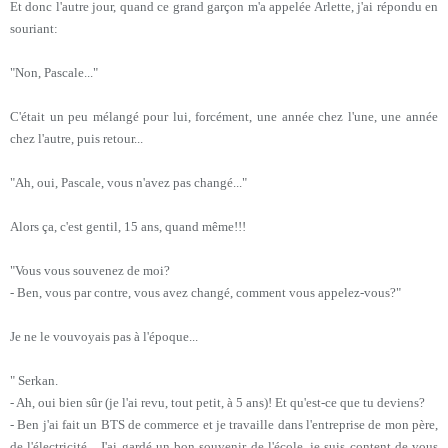
Et donc l'autre jour, quand ce grand garçon m'a appelée Arlette, j'ai répondu en
souriant:
"Non, Pascale..."
C'était un peu mélangé pour lui, forcément, une année chez l'une, une année
chez l'autre, puis retour...
"Ah, oui, Pascale, vous n'avez pas changé..."
Alors ça, c'est gentil, 15 ans, quand même!!!
"Vous vous souvenez de moi?
- Ben, vous par contre, vous avez changé, comment vous appelez-vous?"
Je ne le vouvoyais pas à l'époque...
" Serkan.
- Ah, oui bien sûr (je l'ai revu, tout petit, à 5 ans)! Et qu'est-ce que tu deviens?
- Ben j'ai fait un BTS de commerce et je travaille dans l'entreprise de mon père,
de l'électricité... J'ai gardé un bon souvenir de l'école, je suis content de vous