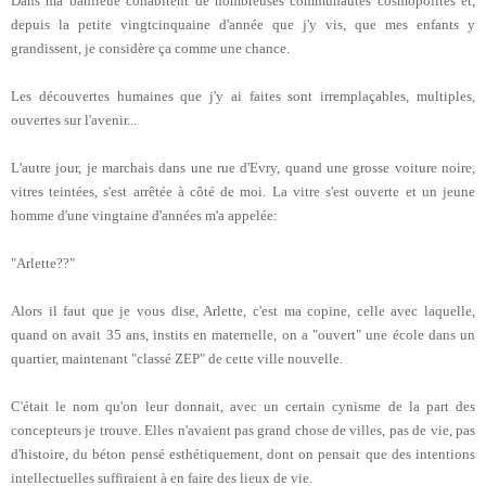
Dans ma banlieue cohabitent de nombreuses communautés cosmopolites et,
depuis la petite vingtcinquaine d'année que j'y vis, que mes enfants y
grandissent, je considère ça comme une chance.
Les découvertes humaines que j'y ai faites sont irremplaçables, multiples,
ouvertes sur l'avenir...
L'autre jour, je marchais dans une rue d'Evry, quand une grosse voiture noire,
vitres teintées, s'est arrêtée à côté de moi. La vitre s'est ouverte et un jeune
homme d'une vingtaine d'années m'a appelée:
"Arlette??"
Alors il faut que je vous dise, Arlette, c'est ma copine, celle avec laquelle,
quand on avait 35 ans, instits en maternelle, on a "ouvert" une école dans un
quartier, maintenant "classé ZEP" de cette ville nouvelle.
C'était le nom qu'on leur donnait, avec un certain cynisme de la part des
concepteurs je trouve. Elles n'avaient pas grand chose de villes, pas de vie, pas
d'histoire, du béton pensé esthétiquement, dont on pensait que des intentions
intellectuelles suffiraient à en faire des lieux de vie.