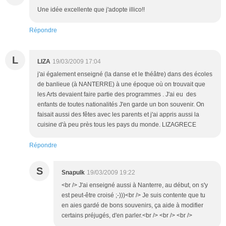
Une idée excellente que j'adopte illico!!
Répondre
L
LIZA
19/03/2009 17:04
j'ai également enseigné (la danse et le théâtre) dans des écoles
de banlieue (à NANTERRE) à une époque où on trouvait que
les Arts devaient faire partie des programmes . J'ai eu des
enfants de toutes nationalités J'en garde un bon souvenir. On
faisait aussi des fêtes avec les parents et j'ai appris aussi la
cuisine d'à peu près tous les pays du monde. LIZAGRECE
Répondre
S
Snapulk
19/03/2009 19:22
<br /> J'ai enseigné aussi à Nanterre, au début, on s'y
est peut-être croisé ;-)))<br /> Je suis contente que tu
en aies gardé de bons souvenirs, ça aide à modifier
certains préjugés, d'en parler.<br /> <br /> <br />