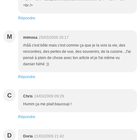
<br />
Répondre
M
mimosa
25/03/2009 20:17
rhââ c'est bête mais c'est comme ça que je la vois la vie, des
rencontres, des pertes de vue, des souvenirs, de la cuisine...J'ai
pensé à plein de chose avec ton article et je t'ai même vu
danser héhé :))
Répondre
C
Chris
24/03/2009 09:29
Humm ça me plait baucoup !
Répondre
D
Doria
21/03/2009 21:42