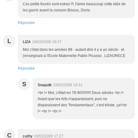
Ces petits fourés sont extras !!! J'aime beaucoup cette idée de
les garnir avant la cuisson.Bisous, Doria
Répondre
L
LIZA
19/03/2009 19:27
Moi c'état dans les années 88 - autant dire il y a un siècle- et
j'enseignais à l'Ecole Maternelle Pablo Picasso ..LIZAGRECE
Répondre
S
Snapulk
19/03/2009 19:31
<br /> Moi, c'était en 78-80!!!!!!!!!! Deux siècles <br />
Avant que les Arts n'apparaissent, puis ne
disparaissent des "fondamentaux", c'est triiiste, ça!<br
/> <br /> <br />
C
cathy
19/03/2009 17:27