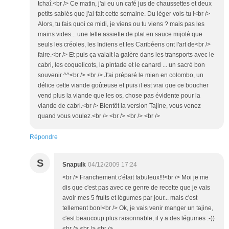
tchaî.<br /> Ce matin, j'ai eu un café jus de chaussettes et deux
petits sablés que j'ai fait cette semaine. Du léger vois-tu !<br />
Alors, tu fais quoi ce midi, je viens ou tu viens ? mais pas les
mains vides... une telle assiette de plat en sauce mijoté que
seuls les créoles, les Indiens et les Caribéens ont l'art de<br />
faire.<br /> Et puis ça valait la galère dans les transports avec le
cabri, les coquelicots, la pintade et le canard ... un sacré bon
souvenir ^^<br /> <br /> J'ai préparé le mien en colombo, un
délice cette viande goûteuse et puis il est vrai que ce boucher
vend plus la viande que les os, chose pas évidente pour la
viande de cabri.<br /> Bientôt la version Tajine, vous venez
quand vous voulez.<br /> <br /> <br /> <br />
Répondre
S
Snapulk
04/12/2009 17:24
<br /> Franchement c'était fabuleux!!!<br /> Moi je me
dis que c'est pas avec ce genre de recette que je vais
avoir mes 5 fruits et légumes par jour... mais c'est
tellement bon!<br /> Ok, je vais venir manger un tajine,
c'est beaucoup plus raisonnable, il y a des légumes :-))
<br /> <br /> <br />