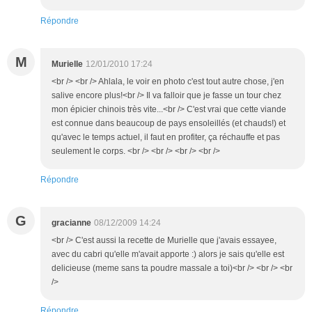
Répondre
M
Murielle
12/01/2010 17:24
<br /> <br /> Ahlala, le voir en photo c'est tout autre chose, j'en
salive encore plus!<br /> Il va falloir que je fasse un tour chez
mon épicier chinois très vite...<br /> C'est vrai que cette viande
est connue dans beaucoup de pays ensoleillés (et chauds!) et
qu'avec le temps actuel, il faut en profiter, ça réchauffe et pas
seulement le corps. <br /> <br /> <br /> <br />
Répondre
G
gracianne
08/12/2009 14:24
<br /> C'est aussi la recette de Murielle que j'avais essayee,
avec du cabri qu'elle m'avait apporte :) alors je sais qu'elle est
delicieuse (meme sans ta poudre massale a toi)<br /> <br /> <br
/>
Répondre