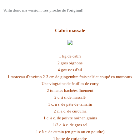
Voilà donc ma version, très proche de l'original!
Cabri massalé
1 kg de cabri
2 gros oignons
4 gousses d'ail
1 morceau d'environ 2-3 cm de gingembre frais pelé et coupé en morceaux
Une vingtaine de feuilles de curry
2 tomates hachées finement
2 c. à s. de massalé
1 c. à s. de pâte de tamarin
2 c. à c. de curcuma
1 c. à c. de poivre noir en grains
1/2 c. à c. de gros sel
1 c à c. de cumin (en grain ou en poudre)
1 botte de coriandre