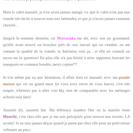
Mais le cabri massalé, je n'en avais jamais mangé, vu que le cabri n'est pas une
viande très facile à trouver sous nos lattitudes, et que je n'avais jamais vraiment
cherché...
Jusqu'à la semaine dernière, où
Minouchka
me dit, avec son air gourmand,
qu'elle avait trouvé un boucher près de son travail qui en vendait, en me
vantant la qualité de la viande, la fraîcheur, tout ça... et elle en connaît un
rayon sur la question! En plus elle n'a pas hésité à m'en rapporter, bravant les
transports en commun bondés, merci copine!!!
Je n'ai même pas eu une hésitation, il allait finir en massalé, avec ma
poudre
maison
qui est un grand must
(si vous avez envie de vous lancer, c'est très
simple, n'hésitez pas à aller voir
là
)
, rien de comparable avec les mélanges
achetés tout faits!
Aussitôt dit, aussitôt fait. Ma référence number One en la matière étant
Murielle
, c'est chez elle que je me suis précipitée pour trouver une recette, LA
recette! Je ne suis jamais déçue quand je passe par chez elle pour un petit retour
culinaire au pays.