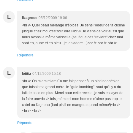
L
lizagrece
05/12/2009 19:06
<br /> Quel beau mélange d'épices! Je sens l'odeur de ta cusine
jusque chez moi c'est tout dire !<br /> Je viens de voir aussi que
nous avons la même vaisselle (sauf que ces "raviers" chez moi
sont en jaune et en bleu - je les adore ...)<br /> <br /> <br />
Répondre
L
létitia
04/12/2009 15:18
<br /> Oh miam miam!Ca me fait penser à un plat indonésien
que faisait ma grand-mère, le "gule kambing", sauf qu'il y a du
lait de coco en plus. Merci pour cette recette, je vais essayer de
la faire une<br /> fois, même si mon homme n'aime pas trop le
cabri ou l'agneau (tant pis il en mangera quand même!)<br />
<br /> <br />
Répondre