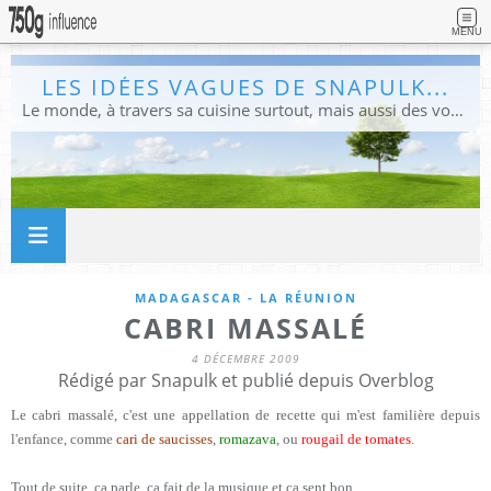
MENU
LES IDÉES VAGUES DE SNAPULK...
Le monde, à travers sa cuisine surtout, mais aussi des voyages, et des idées.
MADAGASCAR - LA RÉUNION
CABRI MASSALÉ
4 DÉCEMBRE 2009
Rédigé par Snapulk et publié depuis Overblog
Le cabri massalé, c'est une appellation de recette qui m'est familière depuis
l'enfance, comme
cari de saucisses
,
romazava
, ou
rougail de tomates
.
Tout de suite, ça parle, ça fait de la musique et ça sent bon.