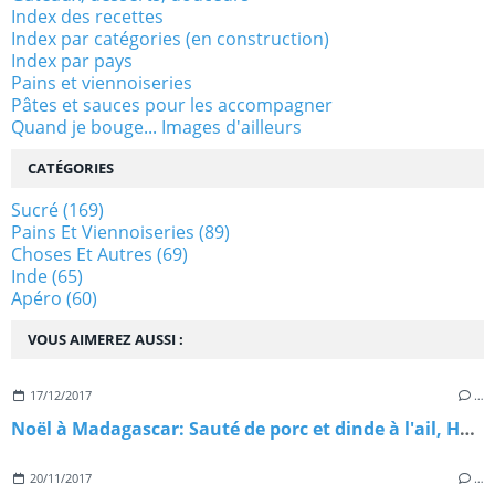
Index des recettes
Index par catégories (en construction)
Index par pays
Pains et viennoiseries
Pâtes et sauces pour les accompagner
Quand je bouge... Images d'ailleurs
CATÉGORIES
Sucré
(169)
Pains Et Viennoiseries
(89)
Choses Et Autres
(69)
Inde
(65)
Apéro
(60)
VOUS AIMEREZ AUSSI :
17/12/2017
…
Noël à Madagascar: Sauté de porc et dinde à l'ail, Henakisoa sy Vorotsiloza nahandro gasy
20/11/2017
…