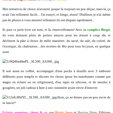
Mes tentatives de choux m'avaient
jusque là
toujours un peu déçue, mais là, ça
avait l'air tellement facile... J'ai essayé, et bingo, réussi! D'ailleurs je n'ai même
pas de photos à vous montrer tellement ils ont disparu rapidement...
Et puis ce petit livre est sorti, et là, émerveillement! Avec
sa complice Birgit
,
ils vous donnent plein de petites astuces pour les réussir à coup sûr, et
déclinent la pâte à choux de mille manières: du sucré, du salé, du coloré, de
l'exotique, du chaleureux... des recettes de fête pour tous les jours, en quelque
sorte.
Il sort aussi en coffret, accompagné d'une poche à douille avec 3 embouts
différents pour remplir et décorer les choux (pour les transformer comme par
magie en éclairs ou en religieuses), d'un tapis en silicone, et de moules à
gougères, un joli cadeau à faire à une cuisinière ayant envie d'innover.
Alors, ça ne donne pas un peu envie de
se lancer?
Eclairs, gougères, choux & co
, par
Birgit Stern
et
Dorian Nieto
, Editions