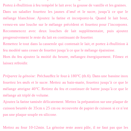
Portez à ébullition à feu tempéré le lait avec la gousse de vanille et les graines.
Dans un saladier fouettez les jaunes d’œuf et le sucre, jusqu’à ce que le
mélange blanchisse. Ajoutez la farine et incorporez-la. Quand le lait bout,
versez-en une louche sur le mélange précédent et fouettez pour l’incorporez.
Recommencez avec deux louches de lait supplémentaire, puis ajoutez
progressivement le reste du lait en continuant de fouetter.
Remettez le tout dans la casserole qui contenait le lait, et portez à ébullition à
feu modéré sans cesser de fouetter jusqu’à ce que le mélange épaississe.
Hors du feu ajoutez la moitié du beurre, mélangez énergiquement. Filmez et
laissez refroidir.
Préparez la génoise:
Préchauffez le four à 180°C (th.6). Dans une bassine inox
fouettez les œufs et le sucre. Mettez au bain-marie, fouettez jusqu’à ce que le
mélange atteigne 40°C. Retirez du feu et continuer de battre jusqu’à ce que le
mélange ait triplé de volume.
Ajoutez la farine tamisée délicatement. Mettez la préparation sur une plaque de
cuisson beurrée de 35cm x 25 cm ou recouverte de papier de cuisson si ce n’est
pas une plaque souple en silicone.
Mettez au four 10-12min. La génoise reste assez pâle, il ne faut pas que les