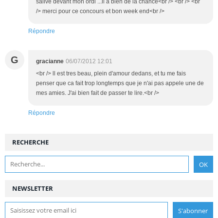
salive devant mon ordi ...il a bien de la chance<br /> <br /> <br
/> merci pour ce concours et bon week end<br />
Répondre
G
gracianne
06/07/2012 12:01
<br /> ll est tres beau, plein d'amour dedans, et tu me fais
penser que ca fait trop longtemps que je n'ai pas appele une de
mes amies. J'ai bien fait de passer te lire.<br />
Répondre
RECHERCHE
NEWSLETTER