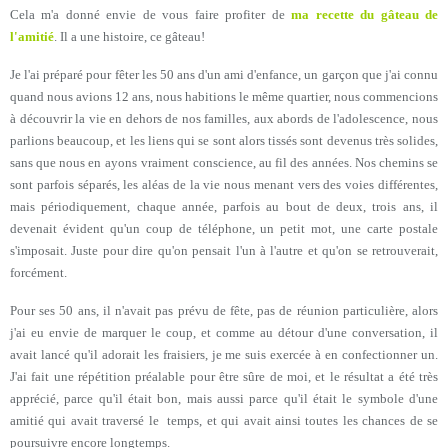
Cela m'a donné envie de vous faire profiter de
ma recette du gâteau de
l'amitié
. Il a une histoire, ce gâteau!
Je l'ai préparé pour fêter les 50 ans d'un ami d'enfance, un garçon que j'ai connu
quand nous avions 12 ans, nous habitions le même quartier, nous commencions
à découvrir la vie en dehors de nos familles, aux abords de l'adolescence, nous
parlions beaucoup, et les liens qui se sont alors tissés sont devenus très solides,
sans que nous en ayons
vraiment
conscience, au fil des années. Nos chemins se
sont parfois séparés, les aléas de la vie nous menant vers des voies différentes,
mais périodiquement, chaque année, parfois au bout de deux, trois ans, il
devenait évident qu'un coup de téléphone, un petit mot, une carte postale
s'imposait. Juste pour dire qu'on pensait l'un à l'autre et qu'on se retrouverait,
forcément.
Pour ses 50 ans, il n'avait pas prévu de fête, pas de réunion particulière, alors
j'ai eu envie de marquer le coup, et comme au détour d'une conversation, il
avait lancé qu'il adorait les fraisiers, je me suis exercée à en confectionner un.
J'ai fait une répétition préalable pour être sûre de moi, et le résultat a été très
apprécié, parce qu'il était bon, mais aussi parce qu'il était le symbole d'une
amitié qui avait traversé le temps, et qui avait ainsi toutes les chances de se
poursuivre encore longtemps.