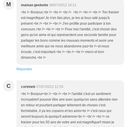
M
maman geekette
08/07/2012 16:21
<br /> Bonjour,<br /> <br /> <br /> <br /> <br /> <br /> Ton fraisier
est magnifique! Je n'en fais plus, je les ai tous raté jusqu'à
présent.<br /> <br /> <br /> J'en profite pour participer à ton
concours.<br /> <br /> <br /> Pour moi l'amitié, c'est choisir des
gens qu'on aime et qui représentent une seconde famille pour
partager les bons comme les mauvais moments et avoir une
meilleure amie qui ne nous abandonne pas<br /> et nous
écoute, c'est important.<br /> <br /> <br /> merci et bon
dimanche.<br />
Répondre
C
corinneb
07/07/2012 12:55
<br /> Bonjour<br /> <br /> <br /> l'amitié c'est un sentiment
incroyable!! pouvoir être ami avec quelqu'un sans attendre rien
en retour et pourtant partager tellement de choses c'est
formidable..il ya les copains et les amis<br /> c'est ceux qui
seront toujours là quoiqu'il advienne<br /> <br /> <br /> ce
fraisier pour les 50 ans de votre ami est magnifique!! miam je