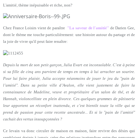
L'amitié, thème inépuisable et riche, non?
Chez France Loisirs vient de paraître
"La saveur de l'amitié"
de Darien Gee,
dont le thème me touche particulièrement: une histoire autour du partage et de
la joie de vivre qu'il peut faire renaître:
Depuis la mort de son petit garçon, Julia Evart est inconsolable. C’est à peine
si sa fille de cinq ans parvient de temps en temps à lui arracher un sourire.
Pour lui faire plaisir, Julia accepte néanmoins de jouer le jeu du "pain de
l’amitié". Dans sa petite ville d’Avalon, elle vient justement de faire la
connaissance de Madeline, veuve et propriétaire d’un salon de thé, et de
Hannah, violoncelliste en plein divorce. Ces quelques grammes de pâtisserie
leur apportent un réconfort inattendu, et c’est bientôt toute la ville qui se
prend de passion pour cette recette ancestrale... Et si le "pain de l’amitié"
cachait des vertus insoupçonnées ?
Ce levain va donc circuler de maison en maison, faire revivre des désirs qui
semblaient éteints à jamais, créer des relations inattendues entre des personnes