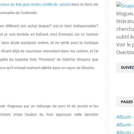
ocaux du foie gras et des confits de canard
dans le Gers me
blogueu
pensable de l'ustensile.
littérat
en différant son achat (lequel? est-ce bien indispensable?
chercha
uand je suis tombée en traînant chez Emmaüs sur ce hachoir
subtil é
a sans doute quelques lustres, et en vente pour la modique
Voir le 
vant déjà de saucisses virevoltant dans ma cuisine, et j'ai
Overbl
daptée du superbe livre "Persiana" de Sabrina Ghayour que
SUIVE
ce qu'il m'avait vraiment attirée dans un rayon de librairie.
PAGES
ande d'agneau par un mélange de porc et de poulet et les
échées (mais l'auteur du livre approuve cette dernière
Album -
Album -
Album -