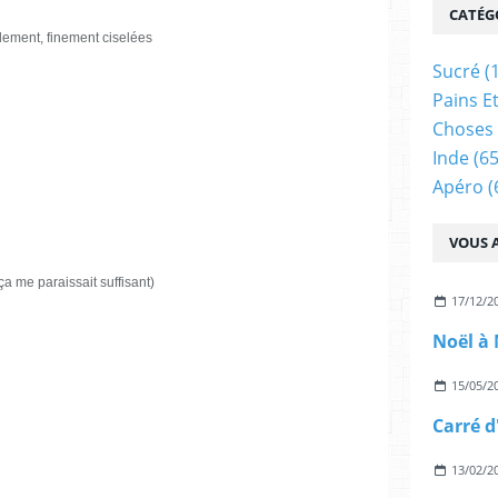
CATÉG
ulement, finement ciselées
Sucré
(
Pains E
Choses 
Inde
(65
Apéro
(
VOUS A
 ça me paraissait suffisant)
17/12/2
15/05/2
13/02/2