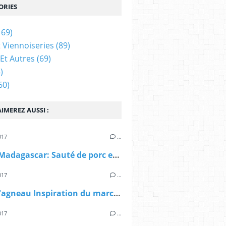
ORIES
169)
t Viennoiseries
(89)
Et Autres
(69)
)
60)
IMEREZ AUSSI :
017
…
Noël à Madagascar: Sauté de porc et dinde à l'ail, Henakisoa sy Vorotsiloza nahandro gasy
017
…
Carré d'agneau Inspiration du marché
017
…