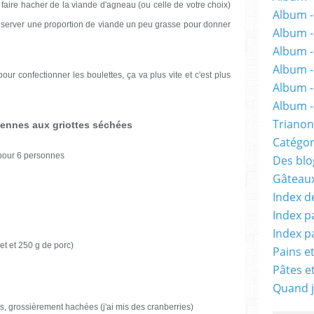
faire hacher de la viande d'agneau (ou celle de votre choix)
Album -
onserver une proportion de viande un peu grasse pour donner
Album 
Album -
Album -
pour confectionner les boulettes, ça va plus vite et c'est plus
Album -
Album - 
Trianon
iennes aux griottes séchées
Catégor
pour 6 personnes
Des blog
Gâteaux
Index d
Index p
Index p
et et 250 g de porc)
Pains e
Pâtes e
Quand j
, grossièrement hachées (j'ai mis des cranberries)