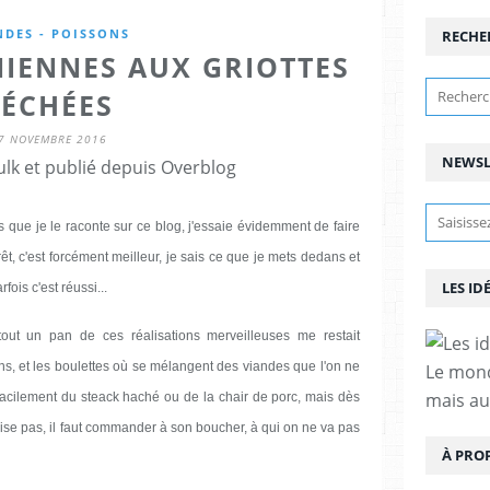
NDES - POISSONS
RECHE
NIENNES AUX GRIOTTES
SÉCHÉES
7 NOVEMBRE 2016
NEWSL
lk et publié depuis Overblog
s que je le raconte sur ce blog, j'essaie évidemment de faire
t, c'est forcément meilleur, je sais ce que je mets dedans et
LES ID
ois c'est réussi...
out un pan de ces réalisations merveilleuses me restait
ons, et les boulettes où se mélangent des viandes que l'on ne
Le mond
mais au
acilement du steack haché ou de la chair de porc, mais dès
ovise pas, il faut commander à son boucher, à qui on ne va pas
À PRO