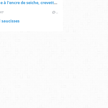
Linguine à l'encre de seiche, crevettes, chorizo et crème de parmesan, pour réveiller la St Valentin!
017
…
 saucisses