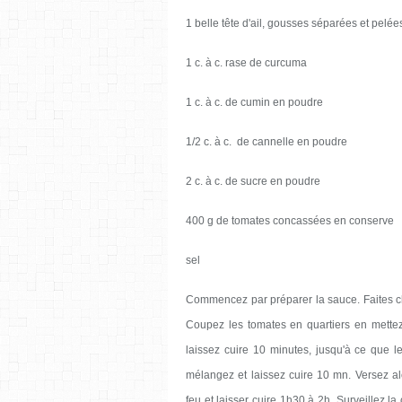
1 belle tête d'ail, gousses séparées et pelée
1 c. à c. rase de curcuma
1 c. à c. de cumin en poudre
1/2 c. à c. de cannelle en poudre
2 c. à c. de sucre en poudre
400 g de tomates concassées en conserve
sel
Commencez par préparer la sauce. Faites c
Coupez les tomates en quartiers en mettez
laissez cuire 10 minutes, jusqu'à ce que le
mélangez et laissez cuire 10 mn. Versez a
feu et laisser cuire 1h30 à 2h. Surveillez la