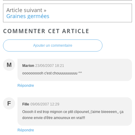
Graines germées
COMMENTER CET ARTICLE
Ajouter un commentaire
M
Marion
23/06/2007 18:21
oooooooooh c'est chouuuuuuuuu ^^
Répondre
F
Fille
09/06/2007 12:29
Ooooh il est trop mignon ce ptit clipounet, j'aime bieeeeen,, ça
donne envie d'être amoureux en vrai!!!
Répondre