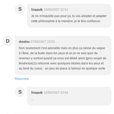
S
Snapulk
10/06/2007 22:52
Je ne m'inquiète pas pour ça, tu vas adopter et adapter
cette philosophie à ta manière, je te fais confiance.
D
doudou
07/06/2007 23:50
Non seulement c'est adorable mais en plus ça laisse du vague
à l'âme, de la buée dans les yeux et un je ne sais quoi de
revenez-y surtout quand ça vous est dédié alors [gros soupir de
tendresse] j'y retourne avec quelques étoiles dans les yeux et
au fond du coeur... un peu de place à l'amour en quelque sorte
Répondre
S
Snapulk
10/06/2007 23:04
...