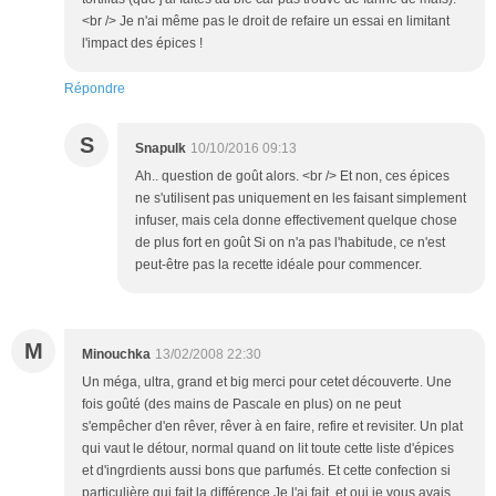
<br /> Je n'ai même pas le droit de refaire un essai en limitant
l'impact des épices !
Répondre
S
Snapulk
10/10/2016 09:13
Ah.. question de goût alors. <br /> Et non, ces épices
ne s'utilisent pas uniquement en les faisant simplement
infuser, mais cela donne effectivement quelque chose
de plus fort en goût Si on n'a pas l'habitude, ce n'est
peut-être pas la recette idéale pour commencer.
M
Minouchka
13/02/2008 22:30
Un méga, ultra, grand et big merci pour cetet découverte. Une
fois goûté (des mains de Pascale en plus) on ne peut
s'empêcher d'en rêver, rêver à en faire, refire et revisiter. Un plat
qui vaut le détour, normal quand on lit toute cette liste d'épices
et d'ingrdients aussi bons que parfumés. Et cette confection si
particulière qui fait la différence.Je l'ai fait, et oui je vous avais