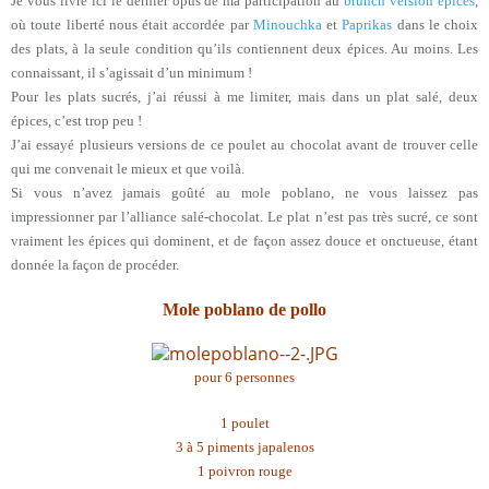
Je vous livre ici le dernier opus de ma participation au
brunch version épices
,
où toute liberté nous était accordée par
Minouchka
et
Paprikas
dans le choix
des plats, à la seule condition qu’ils contiennent deux épices. Au moins. Les
connaissant, il s’agissait d’un minimum !
Pour les plats sucrés, j’ai réussi à me limiter, mais dans un plat salé, deux
épices, c’est trop peu !
J’ai essayé plusieurs versions de ce poulet au chocolat avant de trouver celle
qui me convenait le mieux et que voilà.
Si vous n’avez jamais goûté au mole poblano, ne vous laissez pas
impressionner par l’alliance salé-chocolat. Le plat n’est pas très sucré, ce sont
vraiment les épices qui dominent, et de façon assez douce et onctueuse, étant
donnée la façon de procéder.
Mole poblano de pollo
pour 6 personnes
1 poulet
3 à 5 piments japalenos
1 poivron rouge