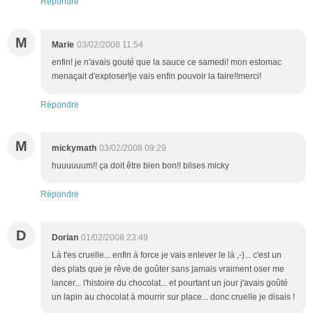
Répondre
M
Marie
03/02/2008 11:54
enfin! je n'avais gouté que la sauce ce samedi! mon estomac
menaçait d'exploser!je vais enfin pouvoir la faire!!merci!
Répondre
M
mickymath
03/02/2008 09:29
huuuuuum!! ça doit être bien bon!! biises micky
Répondre
D
Dorian
01/02/2008 23:49
Là t'es cruelle... enfin à force je vais enlever le là ,-)... c'est un
des plats que je rêve de goûter sans jamais vraiment oser me
lancer... l'histoire du chocolat... et pourtant un jour j'avais goûté
un lapin au chocolat à mourrir sur place... donc cruelle je disais !