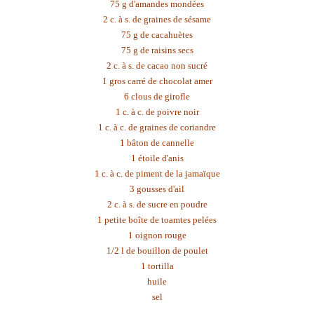
75 g d'amandes mondées
2 c. à s. de graines de sésame
75 g de cacahuètes
75 g de raisins secs
2 c. à s. de cacao non sucré
1 gros carré de chocolat amer
6 clous de girofle
1 c. à c. de poivre noir
1 c. à c. de graines de coriandre
1 bâton de cannelle
1 étoile d'anis
1 c. à c. de piment de la jamaïque
3 gousses d'ail
2 c. à s. de sucre en poudre
1 petite boîte de toamtes pelées
1 oignon rouge
1/2 l de bouillon de poulet
1 tortilla
huile
sel