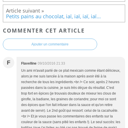
Petits pains au chocolat, iaï, iaï, iaï, iaï...
COMMENTER CET ARTICLE
Ajouter un commentaire
F
Flavelline
09/10/2016 21:33
Un ami m'avait parlé de ce plat mexicain comme étant délicieux,
alors je me suis lancée à la maison après avoir été à la
recherche de tous les ingrédients.<br /> Ce soir, après 2 heures
passées dans la cuisine, je suis très déçue du résultat. C'est
trop fort en épices (je trouvais douteux de mixeur les clous de
girofle, la badiane, les graines de coriandre; pour moi ce sont
des épices que l'on fait infuser dans la sauce et qu'on retire
avant de servir). Le 2nd goût qui ressort: celui de la cacahuète.
<br /> Et je vous passe les commentaires des enfants sur la
couleur de la sauce (sans pitié les enfants !). Le seul succès: les
tortillas (que j'ai faites au blé car pas trouvé de farine de maïs).