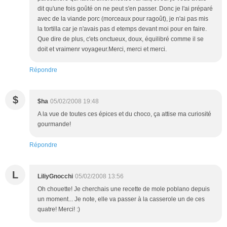
dit qu'une fois goûté on ne peut s'en passer. Donc je l'ai préparé
avec de la viande porc (morceaux pour ragoût), je n'ai pas mis
la tortilla car je n'avais pas d etemps devant moi pour en faire.
Que dire de plus, c'ets onctueux, doux, équilibré comme il se
doit et vraimenr voyageur.Merci, merci et merci.
Répondre
$
$ha
05/02/2008 19:48
A la vue de toutes ces épices et du choco, ça attise ma curiosité
gourmande!
Répondre
L
LiliyGnocchi
05/02/2008 13:56
Oh chouette! Je cherchais une recette de mole poblano depuis
un moment... Je note, elle va passer à la casserole un de ces
quatre! Merci! :)