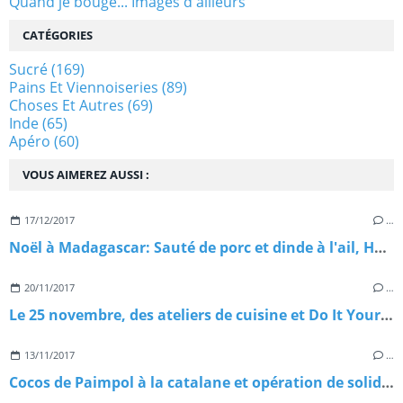
Quand je bouge... Images d'ailleurs
CATÉGORIES
Sucré
(169)
Pains Et Viennoiseries
(89)
Choses Et Autres
(69)
Inde
(65)
Apéro
(60)
VOUS AIMEREZ AUSSI :
17/12/2017
…
Noël à Madagascar: Sauté de porc et dinde à l'ail, Henakisoa sy Vorotsiloza nahandro gasy
20/11/2017
…
Le 25 novembre, des ateliers de cuisine et Do It Yourself pour un evénement solidaire.
13/11/2017
…
Cocos de Paimpol à la catalane et opération de solidarité avec Madagascar