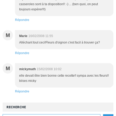
casseroles sont à ta disposition!! :-) ... (ben quoi, on peut
toujours espérer!!!)
Répondre
M
Marie
16/02/2008 11:55
Alléchant tout ceci!Fleurs d'oignon c'est facil à trouver ça?
Répondre
M
mickymath
15/02/2008 10:02
elle devait être bien bonne cette recette!! sympa avec les fleurs!!
biises micky
Répondre
RECHERCHE