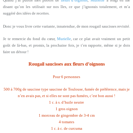
Quand j’ai publié mes photos de
fleurs d’oignons
,
Murielle
a réagi en me
disant qu’on les utilisait sur nos îles, ce que j’ignorais totalement, et m’a
suggéré des idées de recettes.
Donc je vous livre cette variante, innatendue, de mon rougail saucisses revisité.
Je te remercie du fond du cœur,
Murielle
, car ce plat avait vraiment un petit
goût de là-bas, et promis, la prochaine fois, je t’en rapporte, même si je dois
faire un détour !
Rougail saucisses aux fleurs d’oignons
Pour 6 personnes
500 à 700g de saucisse type saucisse de Toulouse, fumée de préférence, mais je
n’en avais pas, et si elles ne sont pas fumées, c’est bon aussi !
1 c. à s. d’huile neutre
1 gros oignon
1 morceau de gingembre de 3-4 cm
4 tomates
1 c. à c. de curcuma