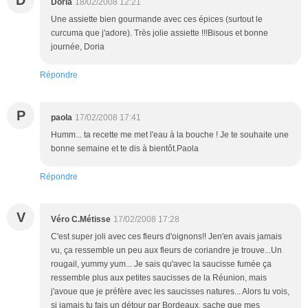
D
Doria
18/02/2008 12:21
Une assiette bien gourmande avec ces épices (surtout le
curcuma que j'adore). Très jolie assiette !!!Bisous et bonne
journée, Doria
Répondre
P
paola
17/02/2008 17:41
Humm... ta recette me met l'eau à la bouche ! Je te souhaite une
bonne semaine et te dis à bientôt.Paola
Répondre
V
Véro C.Métisse
17/02/2008 17:28
C'est super joli avec ces fleurs d'oignons!! Jen'en avais jamais
vu, ça ressemble un peu aux fleurs de coriandre je trouve...Un
rougail, yummy yum... Je sais qu'avec la saucisse fumée ça
ressemble plus aux petites saucisses de la Réunion, mais
j'avoue que je préfère avec les saucisses natures... Alors tu vois,
si jamais tu fais un détour par Bordeaux, sache que mes