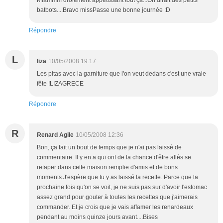
Miammm drolement appétissant tout ça...On dirait des petits
batbots....Bravo missPasse une bonne journée :D
Répondre
L
liza
10/05/2008 19:17
Les pitas avec la garniture que l'on veut dedans c'est une vraie
fête !LIZAGRECE
Répondre
R
Renard Agile
10/05/2008 12:36
Bon, ça fait un bout de temps que je n'ai pas laissé de
commentaire. Il y en a qui ont de la chance d'être allés se
retaper dans cette maison remplie d'amis et de bons
moments.J'espère que tu y as laissé la recette. Parce que la
prochaine fois qu'on se voit, je ne suis pas sur d'avoir l'estomac
assez grand pour gouter à toutes les recettes que j'aimerais
commander. Et je crois que je vais affamer les renardeaux
pendant au moins quinze jours avant....Bises