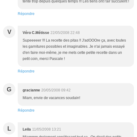
tente trop depuis quelques temps !!! Les tiens ont l'air succulent !
Répondre
V
Véro C.Métisse
22/05/2008 22:48
Supeeeeer !!! La recette des pitas !! J'adOOOre ça, avec toutes
les garnitures possibles et imaginables. Je n'ai jamais essayé
d'en faire moi-même, je me mets cette petite recette dans un
petit coin, merci Pascale !
Répondre
G
gracianne
20/05/2008 09:42
Miam, envie de vacances soudain!
Répondre
L
Leila
11/05/2008 13:21