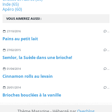
Inde
(65)
Apéro
(60)
VOUS AIMEREZ AUSSI :
27/10/2016
…
Pains au petit lait
27/02/2015
…
Semlor, la Suède dans une brioche!
01/04/2014
…
Cinnamon rolls au levain
20/01/2014
…
Brioches bouclées à la vanille
Thème Magazine - Hébergé par
Overblog