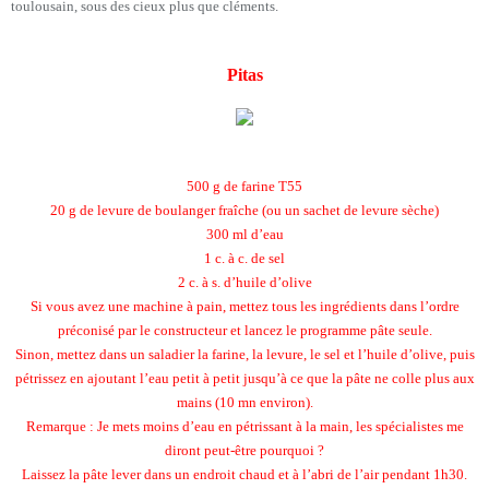
toulousain, sous des cieux plus que cléments.
Pitas
500 g de farine T55
20 g de levure de boulanger fraîche (ou un sachet de levure sèche)
300 ml d’eau
1 c. à c. de sel
2 c. à s. d’huile d’olive
Si vous avez une machine à pain, mettez tous les ingrédients dans l’ordre
préconisé par le constructeur et lancez le programme pâte seule.
Sinon, mettez dans un saladier la farine, la levure, le sel et l’huile d’olive, puis
pétrissez en ajoutant l’eau petit à petit jusqu’à ce que la pâte ne colle plus aux
mains (10 mn environ).
Remarque : Je mets moins d’eau en pétrissant à la main, les spécialistes me
diront peut-être pourquoi ?
Laissez la pâte lever dans un endroit chaud et à l’abri de l’air pendant 1h30.