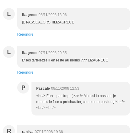
L
lizagrece
08/11/2008 13:06
jE PASSE ALORS !!!LIZAGRECE
Répondre
L
lizagrece
07/11/2008 20:35
Et les tartelettes il en reste au moins ??? LIZAGRECE
Répondre
P
Pascale
08/11/2008 12:53
<br /> Euh... pas trop ;-)<br /> Mais si tu passes, je
remetts le four à préchauffer, ce ne sera pas long!<br />
<br /> <br />
R
ranjiva
07/11/2008 19:36