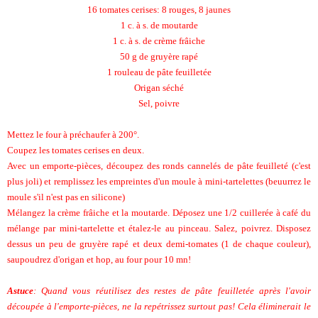
16 tomates cerises: 8 rouges, 8 jaunes
1 c. à s. de moutarde
1 c. à s. de crème frâiche
50 g de gruyère rapé
1 rouleau de pâte feuilletée
Origan séché
Sel, poivre
Mettez le four à préchaufer à 200°.
Coupez les tomates cerises en deux.
Avec un emporte-pièces, découpez des ronds cannelés de pâte feuilleté (c'est
plus joli) et remplissez les empreintes d'un moule à mini-tartelettes (beuurrez le
moule s'il n'est pas en silicone)
Mélangez la crème frâiche et la moutarde. Déposez une 1/2 cuillerée à café du
mélange par mini-tartelette et étalez-le au pinceau. Salez, poivrez. Disposez
dessus un peu de gruyère rapé et deux demi-tomates (1 de chaque couleur),
saupoudrez d'origan et hop, au four pour 10 mn!
Astuce
: Quand vous réutilisez des restes de pâte feuilletée après l'avoir
découpée à l'emporte-pièces, ne la repétrissez surtout pas! Cela éliminerait le