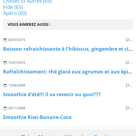
Choses Et Autres
(69)
Inde
(65)
Apéro
(60)
VOUS AIMEREZ AUSSI :
03/07/2015
…
Boisson rafraichissante à l'hibiscus, gingembre et citron vert
15/07/2010
…
Rafraîchissement: thé glacé aux agrumes et aux épices
13/06/2009
…
Smoothie d'été!!! il va revenir ou quoi???
28/11/2008
…
Smoothie Kiwi-Banane-Coco