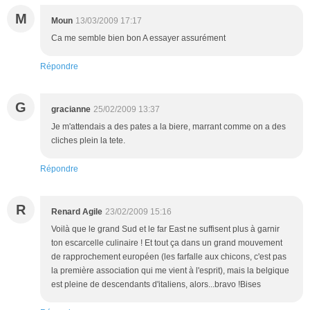
M
Moun
13/03/2009 17:17
Ca me semble bien bon A essayer assurément
Répondre
G
gracianne
25/02/2009 13:37
Je m'attendais a des pates a la biere, marrant comme on a des
cliches plein la tete.
Répondre
R
Renard Agile
23/02/2009 15:16
Voilà que le grand Sud et le far East ne suffisent plus à garnir
ton escarcelle culinaire ! Et tout ça dans un grand mouvement
de rapprochement européen (les farfalle aux chicons, c'est pas
la première association qui me vient à l'esprit), mais la belgique
est pleine de descendants d'italiens, alors...bravo !Bises