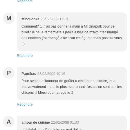
Répondre
M
Minouchka
23/02/2009 11:13
Comment? tu n'as pas donné la main à Mr Snapulk pour ce
billet?Je ne le remercierais jamis assez de m'avoir fait mangé
des endives, j'ai changé d'avis sur ce légume mais pas sur vous
;-)
Répondre
P
Paprikas
23/02/2009 10:16
Pour avoir eu l'honneur de goûter à cette bonne sauce, je la
trouve vraiment top et le plus surprenant c'est qu'on sent pas les
chicons !!! Merci pour la recette :)
Répondre
A
amour de cuisine
22/02/2009 01:33
ah lalalal, ca a l'air d'etre un vrai delice