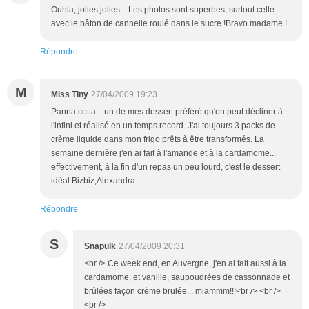
Ouhla, jolies jolies... Les photos sont superbes, surtout celle
avec le bâton de cannelle roulé dans le sucre !Bravo madame !
Répondre
M
Miss Tiny
27/04/2009 19:23
Panna cotta... un de mes dessert préféré qu'on peut décliner à
l'infini et réalisé en un temps record. J'ai toujours 3 packs de
crème liquide dans mon frigo prêts à être transformés. La
semaine dernière j'en ai fait à l'amande et à la cardamome...
effectivement, à la fin d'un repas un peu lourd, c'est le dessert
idéal.Bizbiz,Alexandra
Répondre
S
Snapulk
27/04/2009 20:31
<br /> Ce week end, en Auvergne, j'en ai fait aussi à la
cardamome, et vanille, saupoudrées de cassonnade et
brûlées façon crème brulée... miammm!!!<br /> <br />
<br />