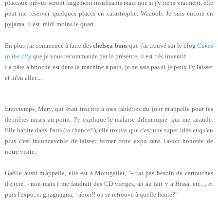
plateaux prévus seront largement insufisants mais que si j'y tiens vraiment, elle
peut me réserver quelques places en catastrophe. Waaooh. Je suis encore en
pyjama, il est midi moins le quart.
En plus j'ai commencé à faire des
chelsea buns
que j'ai trouvé sur le blog
Cakes
in the city
que je vous recommande par la présente, il est très inventif.
La pâte à brioche est dans la machine à pain, je ne sais pas si je peux l'y laisser
et m'en aller....
Entretemps, Mary, qui était inscrite à mes tablettes du jour m'appelle pour les
dernières mises au point. J'y explique le malaise dilemnique qui me taraude.
Elle habite dans Paris (la chance!!), elle trouve que c'est une super idée et qu'en
plus c'est inconcevable de laisser fermer cette expo sans l'avoir honorée de
notre visite.
Gaëlle aussi m'appelle, elle est à Montgallet, "- t'as pas besoin de cartouches
d'encre, - non mais i me faudrait des CD vierges, ah au fait y a Hissa, etc..., et
puis l'expo, et gnagnagna, - abon!! on se retrouve à quelle heure?"