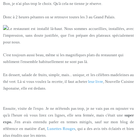
Bon, je n'ai plus trop le choix. Qu'à cela ne tienne je réserve.
Donc à 2 heures pétantes on se retrouve toutes les 3 au Grand Palais.
Le restaurant est installé là-haut. Nous sommes accueillies, installées, avec
l'impression, sans doute justifiée, que l'on prépare des plateaux spécialement
pour nous.
C'est toujours aussi beau, même si les magnifiques plats du restaurant qui
subliment l'ensemble habituellement ne sont pas là.
En dessert, salade de fruits, simple, mais... unique, et les célèbres madeleines au
thé vert. Là si vous voulez la recette, il faut acheter
leur livre
, Nouvelle Cuisine
Japonaise, elle est dedans.
Ensuite, visite de l'expo. Je ne m'étends pas trop, je ne vais pas en rajouter vu
qu'à l'heure où vous lirez ces lignes, elle sera fermée, mais c'était une
super
expo.
J'en avais entendu parler en termes mitigés, sauf sur mon blog de
référence en matière d'art,
Lunettes Rouges
, qui a des avis très éclairés et bien
plus érudits que les miens.