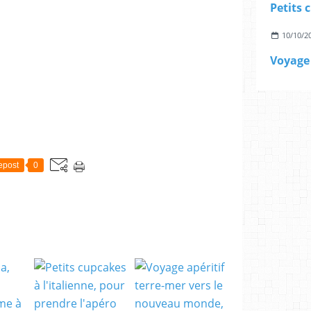
10/10/2
epost
0