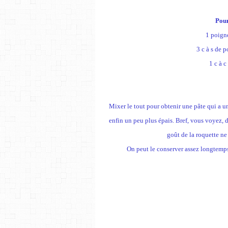
Pour
1 poigné
3 c à s de 
1 c à c
Mixer le tout pour obtenir une pâte qui a u
enfin un peu plus épais. Bref, vous voyez, d
goût de la roquette ne 
On peut le conserver assez longtemps 