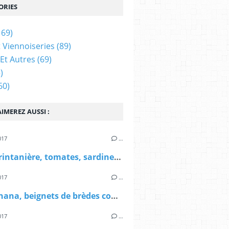
ORIES
169)
t Viennoiseries
(89)
Et Autres
(69)
)
60)
IMEREZ AUSSI :
017
…
Tarte printanière, tomates, sardine, ciboulette et ail des ours
017
…
Mofo anana, beignets de brèdes comme à Madagascar
017
…