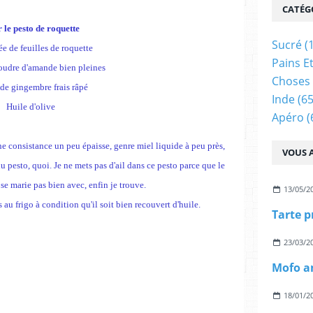
CATÉG
 le pesto de roquette
Sucré
(
e de feuilles de roquette
Pains E
poudre d'amande bien pleines
Choses 
 de gingembre frais râpé
Inde
(65
Huile d'olive
Apéro
(
ne consistance un peu épaisse, genre miel liquide à peu près,
VOUS A
u pesto, quoi. Je ne mets pas d'ail dans ce pesto parce que le
se marie pas bien avec, enfin je trouve.
13/05/2
au frigo à condition qu'il soit bien recouvert d'huile.
23/03/2
18/01/2