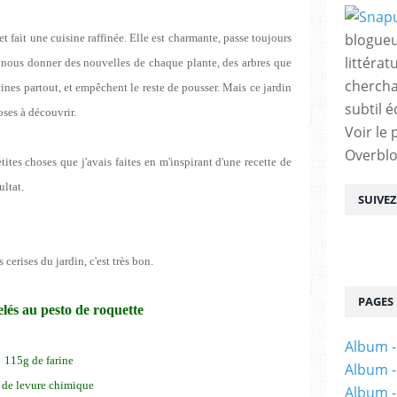
blogueu
t fait une cuisine raffinée. Elle est charmante, passe toujours
littérat
à nous donner des nouvelles de chaque plante, des arbres que
chercha
cines partout, et empêchent le reste de pousser. Mais ce jardin
subtil é
oses à découvrir.
Voir le 
Overbl
etites choses que j'avais faites en m'inspirant d'une recette de
ultat.
SUIVE
 cerises du jardin, c'est très bon.
PAGES
lés au pesto de roquette
Album -
115g de farine
Album -
 de levure chimique
Album -