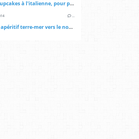
Petits cupcakes à l'italienne, pour prendre l'apéro au soleil
014
…
Voyage apéritif terre-mer vers le nouveau monde, avec les Champagnes de Vignerons, et une bouteille à gagner!