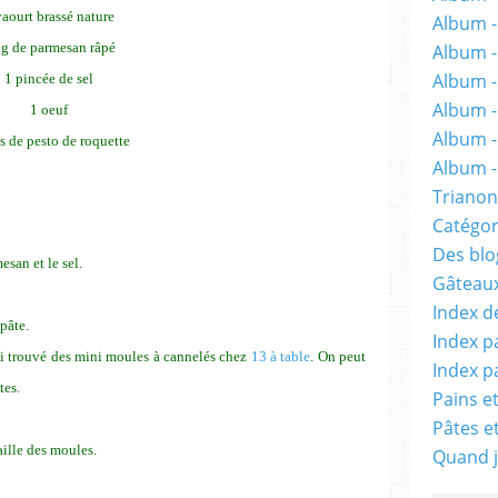
yaourt brassé nature
Album -
 g de parmesan râpé
Album 
Album -
1 pincée de sel
Album -
1 oeuf
Album -
 s de pesto de roquette
Album - 
Trianon
Catégor
Des blog
rmesan
et le sel.
Gâteaux
Index d
 pâte.
Index p
'ai trouvé des mini moules à cannelés chez
13 à table
. On peut
Index p
tes.
Pains e
Pâtes e
aille des moules.
Quand j