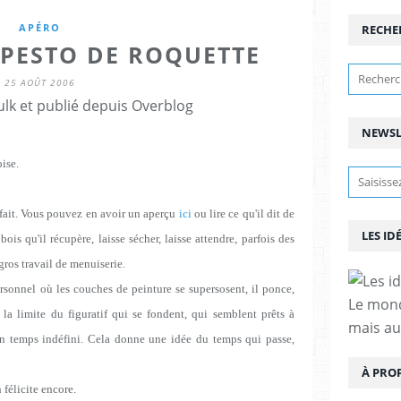
APÉRO
RECHE
 PESTO DE ROQUETTE
25 AOÛT 2006
lk et publié depuis Overblog
NEWSL
oise.
 fait. Vous pouvez en avoir un aperçu
ici
ou lire ce qu'il dit de
LES ID
ois qu'il récupère, laisse sécher, laisse attendre, parfois des
 gros travail de menuiserie.
ersonnel où les couches de peinture se supersosent, il ponce,
Le mond
 la limite du figuratif qui se fondent,
qui semblent
prêts à
mais au
 un temps indéfini. Cela donne une idée du temps qui passe,
À PRO
 félicite encore.