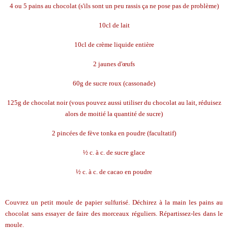
4 ou 5 pains au chocolat (s'ils sont un peu rassis ça ne pose pas de problème)
10cl de lait
10cl de crème liquide entière
2 jaunes d'œufs
60g de sucre roux (cassonade)
125g de chocolat noir (vous pouvez aussi utiliser du chocolat au lait, réduisez
alors de moitié la quantité de sucre)
2 pincées de fève tonka en poudre (facultatif)
½ c. à c. de sucre glace
½ c. à c. de cacao en poudre
Couvrez un petit moule de papier sulfurisé. Déchirez à la main les pains au
chocolat sans essayer de faire des morceaux réguliers. Répartissez-les dans le
moule.