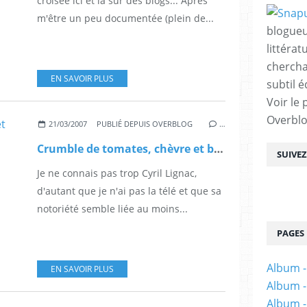
croisée ici et là sur des blogs... Après
m'être un peu documentée (plein de...
blogueu
littérat
chercha
EN SAVOIR PLUS
subtil é
Voir le 
Overbl
21/03/2007
PUBLIÉ DEPUIS OVERBLOG
…
Crumble de tomates, chèvre et basilic
SUIVE
Je ne connais pas trop Cyril Lignac,
d'autant que je n'ai pas la télé et que sa
notoriété semble liée au moins...
PAGES
Album -
EN SAVOIR PLUS
Album -
Album -