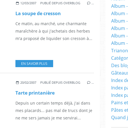
12/03/2007
PUBLIÉ DEPUIS OVERBLOG
…
Album -
Album 
La soupe de cresson
Album -
Ce matin, au marché, une charmante
Album -
maraîchère à qui j'achetais des herbes
Album -
m'a proposé de liquider son cresson à...
Album - 
Trianon
Catégor
EN SAVOIR PLUS
Des blog
Gâteaux
Index d
20/02/2007
PUBLIÉ DEPUIS OVERBLOG
…
Index p
Tarte printanière
Index p
Pains e
Depuis un certain temps déjà, j'ai dans
Pâtes e
mes placards... pas mal de trucs dont je
Quand j
ne me sers jamais je me servirai...