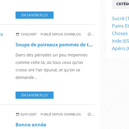
CATÉG
EN SAVOIR PLUS
Sucré
(
Pains E
Choses 
15/02/2007
PUBLIÉ DEPUIS OVERBLOG
…
Inde
(65
Soupe de poireaux pommes de terre
Apéro
(
Dans des périodes un peu moyennes
comme celle-là, où tous ceux qu'on
croise ont l'air épuisé, et qu'on se
demande...
EN SAVOIR PLUS
02/01/2007
PUBLIÉ DEPUIS OVERBLOG
…
Bonne année