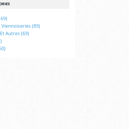
ORIES
169)
t Viennoiseries
(89)
Et Autres
(69)
)
60)