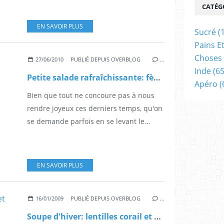
CATÉG
EN SAVOIR PLUS
Sucré
(
Pains E
Choses 
27/06/2010
PUBLIÉ DEPUIS OVERBLOG
…
Inde
(65
Petite salade rafraîchissante: fèves, piquillos... été!
Apéro
(
Bien que tout ne concoure pas à nous
rendre joyeux ces derniers temps, qu'on
se demande parfois en se levant le...
EN SAVOIR PLUS
16/01/2009
PUBLIÉ DEPUIS OVERBLOG
…
Soupe d'hiver: lentilles corail et graines germées