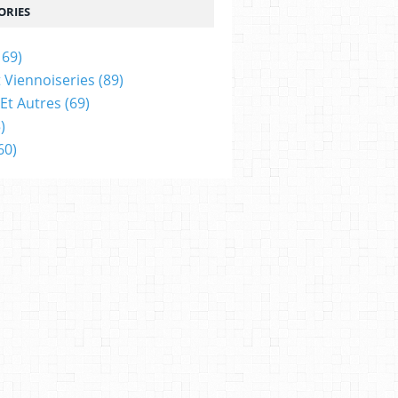
ORIES
169)
t Viennoiseries
(89)
Et Autres
(69)
)
60)