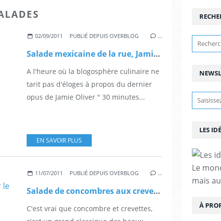
SALADES
RECHE
02/09/2011
PUBLIÉ DEPUIS OVERBLOG
…
Salade mexicaine de la rue, Jamie's fan for ever
A l'heure où la blogosphère culinaire ne
NEWSL
tarit pas d'éloges à propos du dernier
opus de Jamie Oliver " 30 minutes...
LES ID
EN SAVOIR PLUS
Le mond
11/07/2011
PUBLIÉ DEPUIS OVERBLOG
…
mais au
Salade de concombres aux crevettes, et pâte de curry, pour le soleil!
À PRO
C'est vrai que concombre et crevettes,