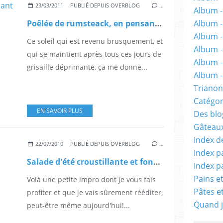
23/03/2011
PUBLIÉ DEPUIS OVERBLOG
…
Album -
Album 
Poêlée de rumsteack, en pensant à l'Italie...
Album -
Ce soleil qui est revenu brusquement, et
Album -
qui se maintient après tous ces jours de
Album -
grisaille déprimante, ça me donne...
Album - 
Trianon
Catégor
EN SAVOIR PLUS
Des blog
Gâteaux
Index d
22/07/2010
PUBLIÉ DEPUIS OVERBLOG
…
Index p
Salade d'été croustillante et fondante à la fois
Index p
Pains e
Voià une petite impro dont je vous fais
Pâtes e
profiter et que je vais sûrement rééditer,
Quand j
peut-être même aujourd'hui!...