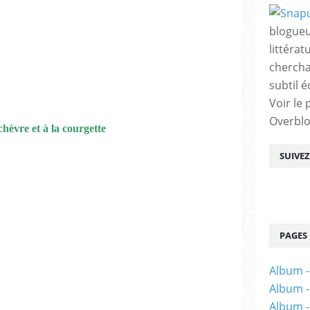
blogueu
littérat
chercha
subtil é
Voir le 
Overbl
hèvre et à la courgette
SUIVE
PAGES
Album -
Album -
Album -