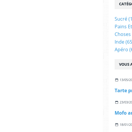
CATÉG
Sucré
(
Pains E
Choses 
Inde
(65
Apéro
(
VOUS A
13/05/2
23/03/2
18/01/2