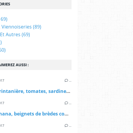
ORIES
169)
t Viennoiseries
(89)
Et Autres
(69)
)
60)
IMEREZ AUSSI :
017
…
Tarte printanière, tomates, sardine, ciboulette et ail des ours
017
…
Mofo anana, beignets de brèdes comme à Madagascar
017
…