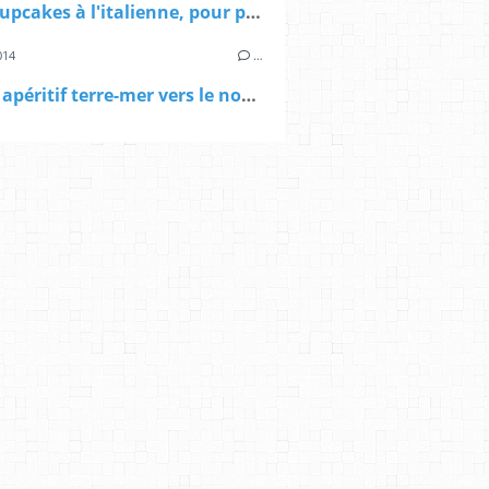
Petits cupcakes à l'italienne, pour prendre l'apéro au soleil
014
…
Voyage apéritif terre-mer vers le nouveau monde, avec les Champagnes de Vignerons, et une bouteille à gagner!