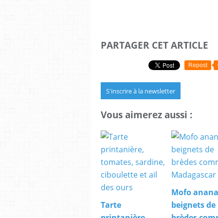
PARTAGER CET ARTICLE
Repost
S'inscrire à la newsletter
Vous aimerez aussi :
Mofo anana
Tarte
beignets de
printanière,
brèdes com