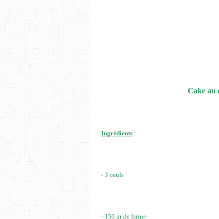
Cake au c
I
ngrédients
:
- 3 oeufs
- 150 gr de farine