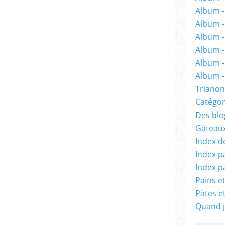
Album -
Album 
Album -
Album -
Album -
Album - 
Trianon
Catégor
Des blog
Gâteaux
Index d
Index p
Index p
Pains e
Pâtes e
Quand j