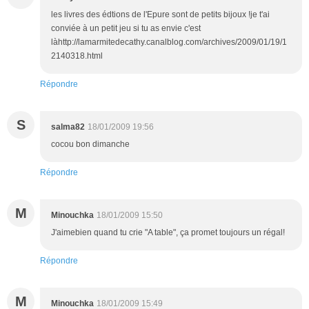
les livres des édtions de l'Epure sont de petits bijoux !je t'ai
conviée à un petit jeu si tu as envie c'est
làhttp://lamarmitedecathy.canalblog.com/archives/2009/01/19/1
2140318.html
Répondre
S
salma82
18/01/2009 19:56
cocou bon dimanche
Répondre
M
Minouchka
18/01/2009 15:50
J'aimebien quand tu crie "A table", ça promet toujours un régal!
Répondre
M
Minouchka
18/01/2009 15:49