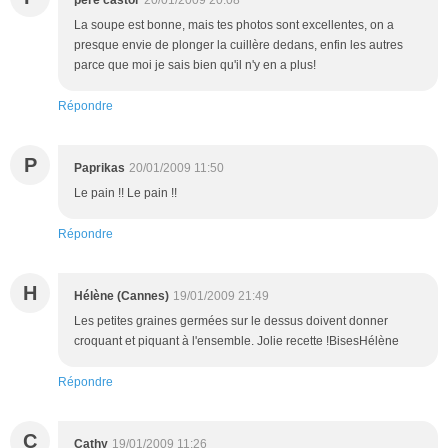
père castor
20/01/2009 20:08
La soupe est bonne, mais tes photos sont excellentes, on a
presque envie de plonger la cuillère dedans, enfin les autres
parce que moi je sais bien qu'il n'y en a plus!
Répondre
P
Paprikas
20/01/2009 11:50
Le pain !! Le pain !!
Répondre
H
Hélène (Cannes)
19/01/2009 21:49
Les petites graines germées sur le dessus doivent donner
croquant et piquant à l'ensemble. Jolie recette !BisesHélène
Répondre
C
Cathy
19/01/2009 11:26