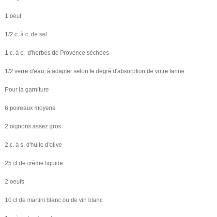
1 oeuf
1/2 c. à c. de sel
1 c. à c. d'herbes de Provence séchées
1/2 verre d'eau, à adapter selon le degré d'absorption de votre farine
Pour la garniture
6 poireaux moyens
2 oignons assez gros
2 c. à s. d'huile d'olive
25 cl de crème liquide
2 oeufs
10 cl de martini blanc ou de vin blanc