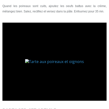
Quand les poireaux sont cuits, ajoutez les oeufs battus avec la crème,
mélangez bien. Salez, rectifiez et versez dans la pâte. Enfournez pour 35 mn.