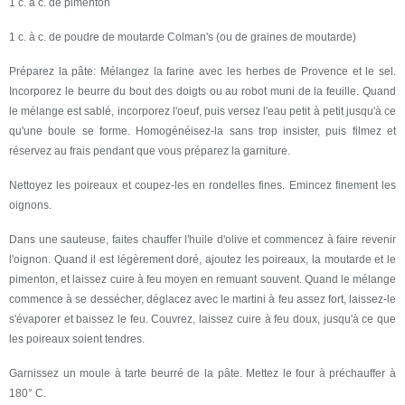
1 c. à c. de pimenton
1 c. à c. de poudre de moutarde Colman's (ou de graines de moutarde)
Préparez la pâte: Mélangez la farine avec les herbes de Provence et le sel.
Incorporez le beurre du bout des doigts ou au robot muni de la feuille. Quand
le mélange est sablé, incorporez l'oeuf, puis versez l'eau petit à petit jusqu'à ce
qu'une boule se forme. Homogénéisez-la sans trop insister, puis filmez et
réservez au frais pendant que vous préparez la garniture.
Nettoyez les poireaux et coupez-les en rondelles fines. Emincez finement les
oignons.
Dans une sauteuse, faites chauffer l'huile d'olive et commencez à faire revenir
l'oignon. Quand il est légèrement doré, ajoutez les poireaux, la moutarde et le
pimenton, et laissez cuire à feu moyen en remuant souvent. Quand le mélange
commence à se dessécher, déglacez avec le martini à feu assez fort, laissez-le
s'évaporer et baissez le feu. Couvrez, laissez cuire à feu doux, jusqu'à ce que
les poireaux soient tendres.
Garnissez un moule à tarte beurré de la pâte. Mettez le four à préchauffer à
180° C.