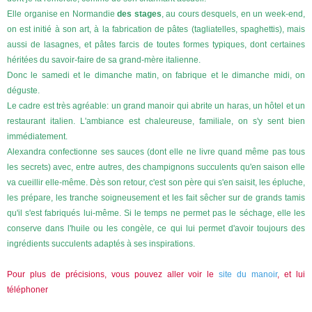
Elle organise en Normandie
des stages
, au cours desquels, en un week-end,
on est initié à son art, à la fabrication de pâtes (tagliatelles, spaghettis), mais
aussi de lasagnes, et pâtes farcis de toutes formes typiques, dont certaines
héritées du savoir-faire de sa grand-mère italienne.
Donc le samedi et le dimanche matin, on fabrique et le dimanche midi, on
déguste.
Le cadre est très agréable: un grand manoir qui abrite un haras, un hôtel et un
restaurant italien. L'ambiance est chaleureuse, familiale, on s'y sent bien
immédiatement.
Alexandra confectionne ses sauces (dont elle ne livre quand même pas tous
les secrets) avec, entre autres, des champignons succulents qu'en saison elle
va cueillir elle-même. Dès son retour, c'est son père qui s'en saisit, les épluche,
les prépare, les tranche soigneusement et les fait sêcher sur de grands tamis
qu'il s'est fabriqués lui-même. Si le temps ne permet pas le séchage, elle les
conserve dans l'huile ou les congèle, ce qui lui permet d'avoir toujours des
ingrédients succulents adaptés à ses inspirations.
Pour plus de précisions, vous pouvez aller voir le
site du manoir
, et lui
téléphoner