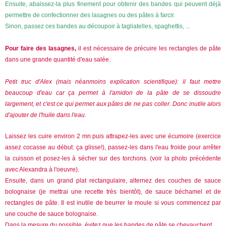
Ensuite, abaissez-la plus finement pour obtenir des bandes qui peuvent déjà
permettre de confectionner des lasagnes ou des pâtes à farcir.
Sinon, passez ces bandes au découpoir à tagliatelles, spaghettis, ...
Pour faire des lasagnes,
il est nécessaire de précuire les rectangles de pâte
dans une grande quantité d'eau salée.
Petit truc d'Alex (mais néanmoins explication scientifique): il faut mettre
beaucoup d'eau car ça permet à l'amidon de la pâte de se dissoudre
largement, et c'est ce qui permet aux pâtes de ne pas coller. Donc inutile alors
d'ajouter de l'huile dans l'eau.
Laissez les cuire environ 2 mn puis attrapez-les avec une écumoire (exercice
assez cocasse au début: ça glisse!), passez-les dans l'eau froide pour arrêter
la cuisson et posez-les à sécher sur des torchons. (voir la photo précédente
avec Alexandra à l'oeuvre).
Ensuite, dans un grand plat rectangulaire, alternez des couches de sauce
bolognaise (je mettrai une recette très bientôt), de sauce béchamel et de
rectangles de pâte. Il est inutile de beurrer le moule si vous commencez par
une couche de sauce bolognaise.
Dans la mesure du possible, évitez que les bandes de pâte se chevauchent.