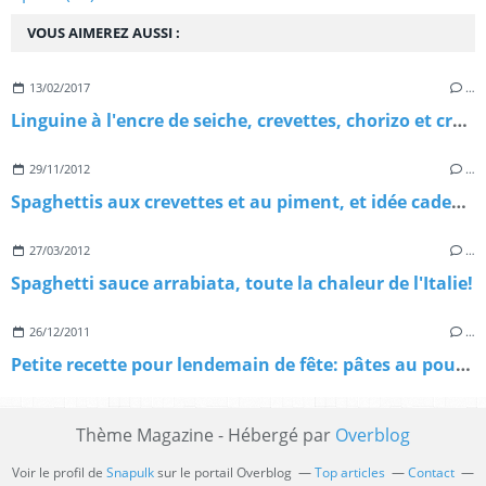
VOUS AIMEREZ AUSSI :
13/02/2017
…
Linguine à l'encre de seiche, crevettes, chorizo et crème de parmesan, pour réveiller la St Valentin!
29/11/2012
…
Spaghettis aux crevettes et au piment, et idée cadeau de Noël #2 avec Nigella!
27/03/2012
…
Spaghetti sauce arrabiata, toute la chaleur de l'Italie!
26/12/2011
…
Petite recette pour lendemain de fête: pâtes au poulet, citron et épinards, mais crémeuses
Thème Magazine - Hébergé par
Overblog
Voir le profil de
Snapulk
sur le portail Overblog
Top articles
Contact