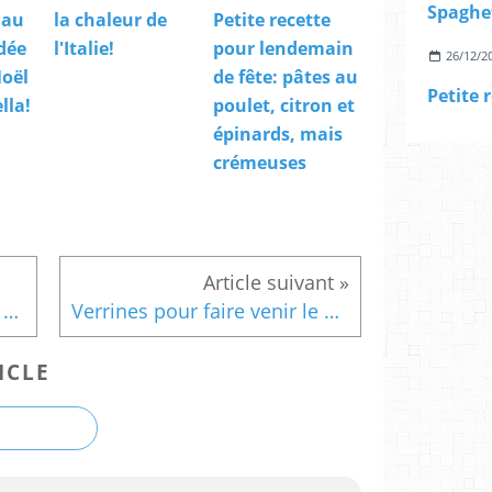
 au
la chaleur de
Petite recette
dée
l'Italie!
pour lendemain
26/12/2
oël
de fête: pâtes au
lla!
poulet, citron et
épinards, mais
crémeuses
Farfalle aux poivrons après Volver
Verrines pour faire venir le printemps
ICLE