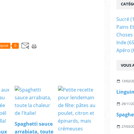
CATÉG
Sucré
(
Pains E
Choses 
Inde
(65
epost
0
Apéro
(
VOUS A
13/02/2
29/11/2
Spaghetti sauce
27/03/2
aux
arrabiata, toute