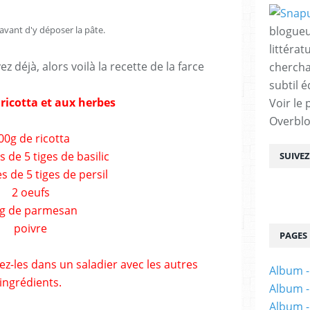
e avant d'y déposer la pâte.
blogueu
littérat
ez déjà, alors voilà la recette de la farce
chercha
subtil é
 ricotta et aux herbes
Voir le 
Overbl
00g de ricotta
es de 5 tiges de basilic
SUIVE
les de 5 tiges de persil
2 oeufs
 g de parmesan
poivre
PAGES
ez-les dans un saladier avec les autres
Album -
ingrédients.
Album -
Album -