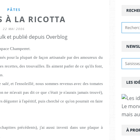
PÂTES
RECHE
S À LA RICOTTA
22 MAI 2006
lk et publié depuis Overblog
NEWSL
Espace Champerret.
nés pour la plupart de façon artisanale par des amoureux du
es recettes, des trouvailles. Ils aiment parler de ce qu'ils font,
us.
LES ID
salé, et l'ensoleillé, nous sommes revenus avec des tomates
n ne m'avait pas dit ce que c'était je n'aurais jamais trouvé),
déguster à l'apéritif, puis cherché ce qu'on pourrait en faire
Le mond
mais au
chapitres précédents), j'ai aussi investi dans une plaque à
À PRO
.