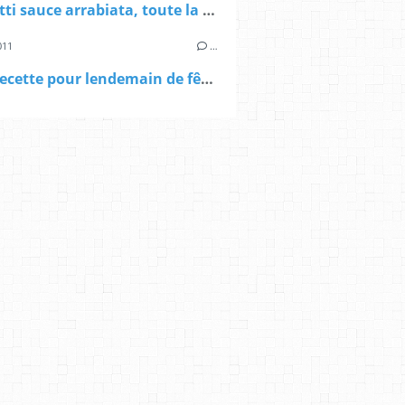
Spaghetti sauce arrabiata, toute la chaleur de l'Italie!
011
…
Petite recette pour lendemain de fête: pâtes au poulet, citron et épinards, mais crémeuses