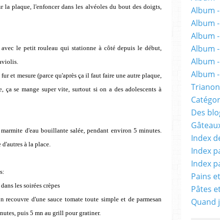
 la plaque, l'enfoncer dans les alvéoles du bout des doigts,
Album -
Album 
Album -
Album -
avec le petit rouleau qui stationne à côté depuis le début,
Album -
aviolis.
Album - 
 fur et mesure (parce qu'après ça il faut faire une autre plaque,
Trianon
e, ça se mange super vite, surtout si on a des adolescents à
Catégor
Des blog
Gâteaux
 marmite d'eau bouillante salée, pendant environ 5 minutes.
Index d
d'autres à la place.
Index p
Index p
s:
Pains e
dans les soirées crèpes
Pâtes e
 on recouvre d'une sauce tomate toute simple et de parmesan
Quand j
nutes, puis 5 mn au grill pour gratiner.