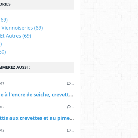
ORIES
169)
t Viennoiseries
(89)
Et Autres
(69)
)
60)
IMEREZ AUSSI :
017
…
Linguine à l'encre de seiche, crevettes, chorizo et crème de parmesan, pour réveiller la St Valentin!
012
…
Spaghettis aux crevettes et au piment, et idée cadeau de Noël #2 avec Nigella!
012
…