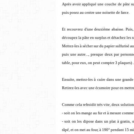
Après avoir appliqué une couche de pâte sur
puis posez au centre une noisette de farce.
Et recouvrez d'une deuxième abaisse. Puis, 
découpez la pâte en surplus et détachez les r
Mettez-les à sécher
sur du papier sulfurisé
au
puis une autre..., presque deux par personn
table, pour eux, on peut compter 3 plaques) .
Ensuite, mettez-les à cuire dans une grande
Retirez-les avec une écumoire pour en mettre 
Comme cela refroidit très vite, deux solution
- soit on les mange au fur et à mesure comme 
- soit on les dipose dans un plat à gratin,
râpé, et on met au four, à 190° pendant 15 mi