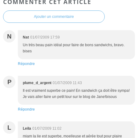
COMMENTER CET ARTICLE
Ajouter un commentaire
N
Nat
01/07/2009 17:59
Un très beau pain idéal pour faire de bons sandwichs, bravo.
bises
Répondre
P
plume_d_argent
01/07/2009 11:43
Il est vraiment superbe ce pain! En sandwich ça doit être sympa!
Je vais aller faire un petit tour sur le blog de Jane!bisous
Répondre
L
Leila
01/07/2009 11:02
miam la lie est superbe, moelleuse et aérée tout pour plaire