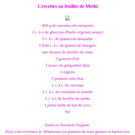
Crevettes au feuilles de Methi
400 g de crevettes décortiquées
2 c. à s. de ghee (ou d'huile végétale neutre)
1 c. à c. de graines de moutarde
1/4 de c. à c. de graines de fenugrec
une dizaine de feuilles de curry
2 gousses d'ail
1 pouce de gingembre frais
1 oignon
2 piments verts thaï
1 c. à c. de curcuma
1 c. à c. de coriandre en poudre
2 c. à s. de feuilles de methi
1 petite boîte de lait de coco
Sel
Emincez finement l'oignon.
Pelez l'ail et écrasez le. Débarassez les piments de leurs graines et hachez-les.