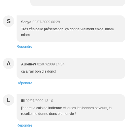
S
Sonya
03/07/2009 00:29
Très très belle présentation, ça donne vraiment envie. miam
miam.
Répondre
A
AurelieW
02/07/2009 14:54
ça a l'air bon dis donc!
Répondre
L
lili
02/07/2009 13:10
j'adore la cuisine indienne et toutes les bonnes saveurs, ta
recette me donne donc bien envie !
Répondre