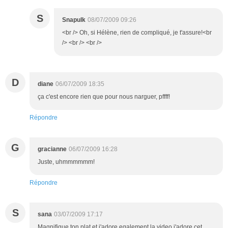
S
Snapulk
08/07/2009 09:26
<br /> Oh, si Hélène, rien de compliqué, je t'assure!<br
/> <br /> <br />
D
diane
06/07/2009 18:35
ça c'est encore rien que pour nous narguer, pffff!
Répondre
G
gracianne
06/07/2009 16:28
Juste, uhmmmmmm!
Répondre
S
sana
03/07/2009 17:17
Magnifique ton plat et j'adore egalement la video j'adore cet