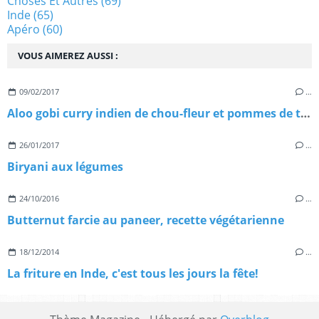
Choses Et Autres
(69)
Inde
(65)
Apéro
(60)
VOUS AIMEREZ AUSSI :
09/02/2017
…
Aloo gobi curry indien de chou-fleur et pommes de terre
26/01/2017
…
Biryani aux légumes
24/10/2016
…
Butternut farcie au paneer, recette végétarienne
18/12/2014
…
La friture en Inde, c'est tous les jours la fête!