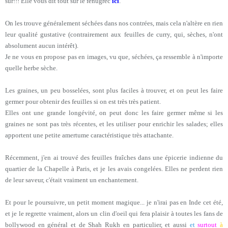
sûr!!! Elle vous dit tout sur le fenugrec
ici
.
On les trouve généralement séchées dans nos contrées, mais cela n'altère en rien
leur qualité gustative (contrairement aux feuilles de curry, qui, sèches, n'ont
absolument aucun intérêt).
Je ne vous en propose pas en images, vu que, séchées, ça ressemble à n'importe
quelle herbe sèche.
Les graines, un peu bosselées, sont plus faciles à trouver, et on peut les faire
germer pour obtenir des feuilles si on est très très patient.
Elles ont une grande longévité, on peut donc les faire germer même si les
graines ne sont pas très récentes, et les utiliser pour enrichir les salades; elles
apportent une petite amertume caractéristique très attachante.
Récemment, j'en ai trouvé des feuilles fraîches dans une épicerie indienne du
quartier de la Chapelle à Paris, et je les avais congelées. Elles ne perdent rien
de leur saveur, c'était vraiment un enchantement.
Et pour le poursuivre, un petit moment magique... je n'irai pas en Inde cet été,
et je le regrette vraiment, alors un clin d'oeil qui fera plaisir à toutes les fans de
bollywood en général et de Shah Rukh en particulier, et aussi
et
surtout
à