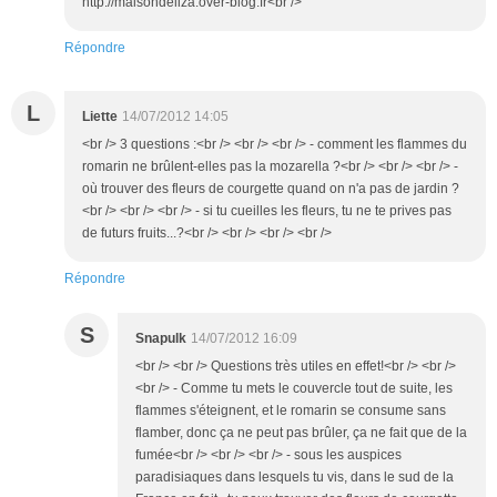
http://maisondeliza.over-blog.fr<br />
Répondre
L
Liette
14/07/2012 14:05
<br /> 3 questions :<br /> <br /> <br /> - comment les flammes du
romarin ne brûlent-elles pas la mozarella ?<br /> <br /> <br /> -
où trouver des fleurs de courgette quand on n'a pas de jardin ?
<br /> <br /> <br /> - si tu cueilles les fleurs, tu ne te prives pas
de futurs fruits...?<br /> <br /> <br /> <br />
Répondre
S
Snapulk
14/07/2012 16:09
<br /> <br /> Questions très utiles en effet!<br /> <br />
<br /> - Comme tu mets le couvercle tout de suite, les
flammes s'éteignent, et le romarin se consume sans
flamber, donc ça ne peut pas brûler, ça ne fait que de la
fumée<br /> <br /> <br /> - sous les auspices
paradisiaques dans lesquels tu vis, dans le sud de la