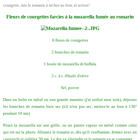
courgette, mis le romarin à sécher au four, et action!
Fleurs de courgettes farcies à la mozarella fumée au romarin
6 fleurs de courgettes
2 branches de romarin
1 boule de mozarella di buffala
2 c. à s. d'huile d'olive
Sel, poivre
Dans un boîte en métal ou une grande marmite (j'ai utilisé mon wok), déposez
les branches de romarin bien sec (s'il n'est pas sec, mettez-le au four à 130°
pendant 10 mn).
Posez la mozarella sur une grille, ou un panier vapeur en métal comme celui
qui est sur la photo. Allumez le romarin et, dès qu'il s'enflamme, fermez avec un
couvercle et oubliez 30 mn. Le feu va s'éteindre et le romarin va se consumer.