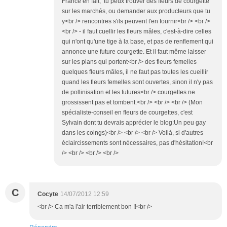
France en fait, tu peux trouver des fleurs de courgette
sur les marchés, ou demander aux producteurs que tu
y<br /> rencontres s'ils peuvent t'en fournir<br /> <br />
<br /> - il faut cuellir les fleurs mâles, c'est-à-dire celles
qui n'ont qu'une tige à la base, et pas de renflement qui
annonce une future courgette. Et il faut même laisser
sur les plans qui portent<br /> des fleurs femelles
quelques fleurs mâles, il ne faut pas toutes les cueillir
quand les fleurs femelles sont ouvertes, sinon il n'y pas
de pollinisation et les futures<br /> courgettes ne
grossissent pas et tombent.<br /> <br /> <br /> (Mon
spécialiste-conseil en fleurs de courgettes, c'est
Sylvain dont tu devrais apprécier le blog:Un peu gay
dans les coings)<br /> <br /> <br /> Voilà, si d'autres
éclaircissements sont nécessaires, pas d'hésitation!<br
/> <br /> <br /> <br />
C
Cocyte
14/07/2012 12:59
<br /> Ca m'a l'air terriblement bon !!<br />