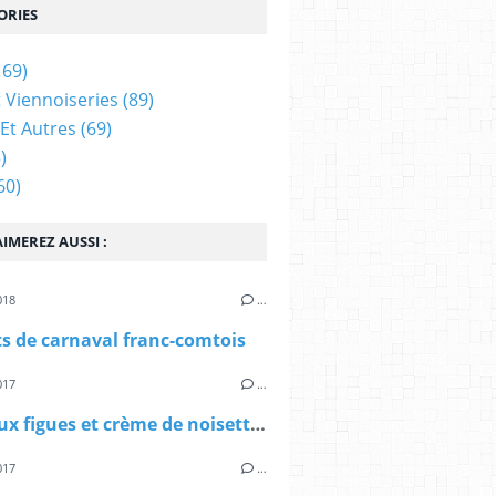
ORIES
169)
t Viennoiseries
(89)
Et Autres
(69)
)
60)
IMEREZ AUSSI :
018
…
s de carnaval franc-comtois
017
…
Tarte aux figues et crème de noisettes
017
…