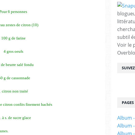
Pour 6 personnes
blogueu
littérat
chercha
subtil é
100 g de farine
Voir le 
4 gros oeufs
Overbl
 de beurre salé fondu
SUIVE
0 g de cassonnade
1 citron non traité
PAGES
de citron confits finement hachés
Album -
. à s. de sucre glace
Album -
aunes.
Album -