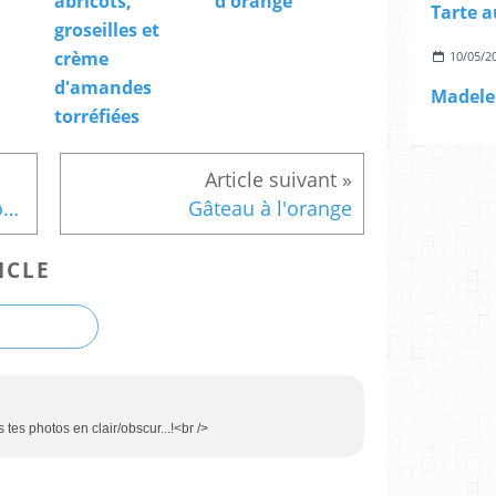
abricots,
d'orange
groseilles et
crème
10/05/2
d'amandes
torréfiées
Brioche façon challah, et vos petits déjeuners seront différents!
Gâteau à l'orange
ICLE
 tes photos en clair/obscur...!<br />