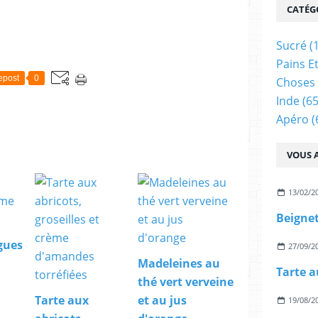
CATÉG
Sucré
(
Pains E
epost
0
Choses 
Inde
(65
Apéro
(
VOUS A
13/02/2
Beignet
gues
27/09/2
Madeleines au
thé vert verveine
Tarte aux
et au jus
19/08/2