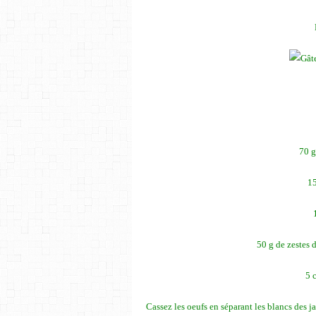
70 g
15
50 g de zestes 
5 c
Cassez les oeufs en séparant les blancs des j