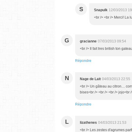
S
Snapulk
12/03/2013 19
<br /> <br /> Merci! La l
G
gracianne
07/03/2013 09:54
<br /> Il fait tres british ton gate
Répondre
N
Nage de Lait
04/03/2013 22:55
<br /> Un gâteau au citron.... co
bises<br /> <br /> <br /> jojo<br /
Répondre
L
lizathenes
04/03/2013 21:53
<br /> Les zestes d'agrumes parf