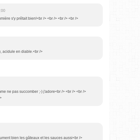
:00
umière s'y prêtait bien!<br /> <br /> <br /> <br />
au, acidule en diable.<br />
mme ne pas succomber ;-) j'adore<br /> <br /> <br />
>
ument bien les gâteaux et les sauces aussi<br />