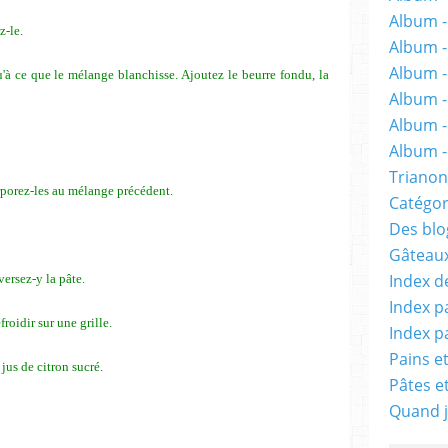
Album -
z-le.
Album 
Album -
'à ce que le mélange blanchisse. Ajoutez le beurre fondu, la
Album -
Album -
Album - 
Trianon
rporez-les au mélange précédent.
Catégor
Des blog
Gâteaux
Index d
versez-y la pâte.
Index p
roidir sur une grille.
Index p
Pains e
 jus de citron sucré.
Pâtes e
Quand j