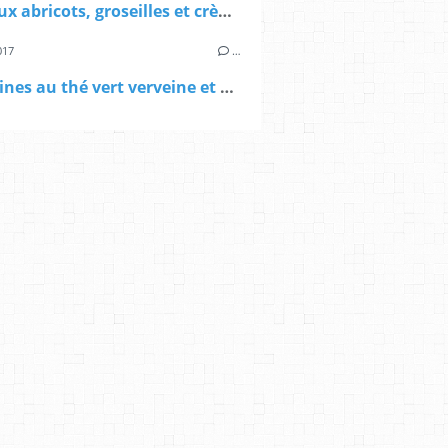
Tarte aux abricots, groseilles et crème d'amandes torréfiées
017
…
Madeleines au thé vert verveine et au jus d'orange