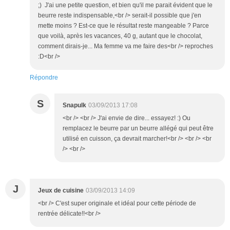
;) J'ai une petite question, et bien qu'il me parait évident que le
beurre reste indispensable,<br /> serait-il possible que j'en
mette moins ? Est-ce que le résultat reste mangeable ? Parce
que voilà, après les vacances, 40 g, autant que le chocolat,
comment dirais-je... Ma femme va me faire des<br /> reproches
:D<br />
Répondre
S
Snapulk
03/09/2013 17:08
<br /> <br /> J'ai envie de dire... essayez! :) Ou
remplacez le beurre par un beurre allégé qui peut être
utilisé en cuisson, ça devrait marcher!<br /> <br /> <br
/> <br />
J
Jeux de cuisine
03/09/2013 14:09
<br /> C'est super originale et idéal pour cette période de
rentrée délicate!!<br />