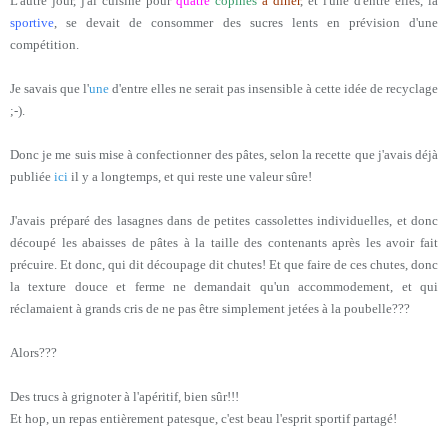
L'autre jour, j'ai cuisiné pour
quatre
copines
à dîner
, et l'une d'entre elles, la
sportive
, se devait de consommer des sucres lents en prévision d'une
compétition.
Je savais que l'
une
d'entre elles ne serait pas insensible à cette idée de recyclage
;-).
Donc je me suis mise à confectionner des pâtes, selon la recette que j'avais déjà
publiée
ici
il y a longtemps, et qui reste une valeur sûre!
J'avais préparé des lasagnes dans de petites cassolettes individuelles, et donc
découpé les abaisses de pâtes à la taille des contenants après les avoir fait
précuire. Et donc, qui dit découpage dit chutes! Et que faire de ces chutes, donc
la texture douce et ferme ne demandait qu'un accommodement, et qui
réclamaient à grands cris de ne pas être simplement jetées à la poubelle???
Alors???
Des trucs à grignoter à l'apéritif, bien sûr!!!
Et hop, un repas entièrement patesque, c'est beau l'esprit sportif partagé!