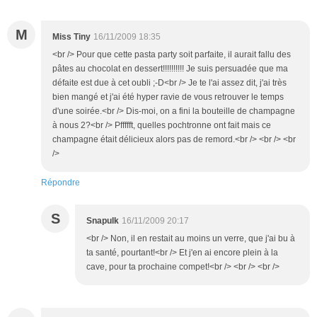
M
Miss Tiny
16/11/2009 18:35
<br /> Pour que cette pasta party soit parfaite, il aurait fallu des
pâtes au chocolat en dessert!!!!!!!!!! Je suis persuadée que ma
défaite est due à cet oubli ;-D<br /> Je te l'ai assez dit, j'ai très
bien mangé et j'ai été hyper ravie de vous retrouver le temps
d'une soirée.<br /> Dis-moi, on a fini la bouteille de champagne
à nous 2?<br /> Pffffft, quelles pochtronne ont fait mais ce
champagne était délicieux alors pas de remord.<br /> <br /> <br
/>
Répondre
S
Snapulk
16/11/2009 20:17
<br /> Non, il en restait au moins un verre, que j'ai bu à
ta santé, pourtant!<br /> Et j'en ai encore plein à la
cave, pour ta prochaine compet!<br /> <br /> <br />