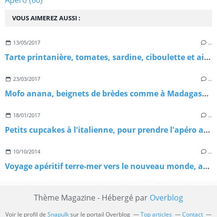
Apéro
(60)
VOUS AIMEREZ AUSSI :
13/05/2017
…
Tarte printanière, tomates, sardine, ciboulette et ail des ours
23/03/2017
…
Mofo anana, beignets de brèdes comme à Madagascar
18/01/2017
…
Petits cupcakes à l'italienne, pour prendre l'apéro au soleil
10/10/2014
…
Voyage apéritif terre-mer vers le nouveau monde, avec les Champagnes de Vignerons, et une bouteille à gagner!
Thème Magazine - Hébergé par
Overblog
Voir le profil de
Snapulk
sur le portail Overblog
Top articles
Contact