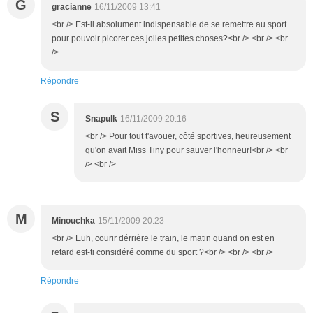
G
gracianne
16/11/2009 13:41
<br /> Est-il absolument indispensable de se remettre au sport
pour pouvoir picorer ces jolies petites choses?<br /> <br /> <br
/>
Répondre
S
Snapulk
16/11/2009 20:16
<br /> Pour tout t'avouer, côté sportives, heureusement
qu'on avait Miss Tiny pour sauver l'honneur!<br /> <br
/> <br />
M
Minouchka
15/11/2009 20:23
<br /> Euh, courir dérrière le train, le matin quand on est en
retard est-ti considéré comme du sport ?<br /> <br /> <br />
Répondre