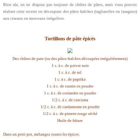
Bien sûr, on ne dispose pas toujours de chûtes de pâtes, mais vous pouvez
réaliser cette recette en découpant des pâtes fraîches (tagliatelles ou lasagnes)
aux ciseaux en morceaux irréguliers.
Tortillons de pâte épicés
Des chûtes de pate (ou des pâtes fraîches découpées irrégulièrement)
1 c. à c. de poivre noir
1 c. à c. de sel
1 c. à c. de paprika
1 c. à c. de cumin en poudre
1 c. à c. de coriandre en poudre
1/2 c. à c. de curcuma
1/2 c. à c. de cardamome en poudre
1/2 c. à c. de piment rouge séché
Huile de friture
Dans un petit pot, mélangez toutes les épices.