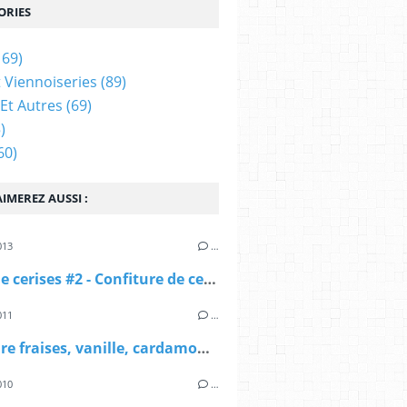
ORIES
169)
t Viennoiseries
(89)
Et Autres
(69)
)
60)
IMEREZ AUSSI :
013
…
Semaine cerises #2 - Confiture de cerises framboisée
011
…
Confiture fraises, vanille, cardamome
010
…