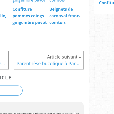
Confiture
Beignets de
lle,
pommes coings
carnaval franc-
gingembre pavot
comtois
Semaine cerises #3 - Feuilletés apéro chèvre frais chutney de cerises
Parenthèse bucolique à Paris: le Chalet des Îles
ICLE