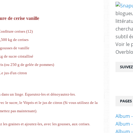
blogueu
ure de cerise vanille
littérat
chercha
subtil é
,500 kg de cerises
Voir le 
 gousses de vanille
Overbl
kg de sucre cristallisé
ris (ou 250 g de gelée de pommes)
SUIVE
Le jus d'un citron
es dans un linge. Equeutez-les et dénoyautez-les.
PAGES
 le sucre, le Vitpris et le jus de citron (Si vous utilisez de la
 mettez pas maintenant).
Album -
Album -
 les graines et ajoutez-les, avec les gousses, aux cerises.
Album -