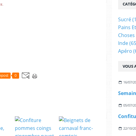
CATÉG
ez.
Sucré
(
Pains E
Choses 
Inde
(65
Apéro
(
VOUS A
epost
0
16/07/2
05/07/2
22/10/2