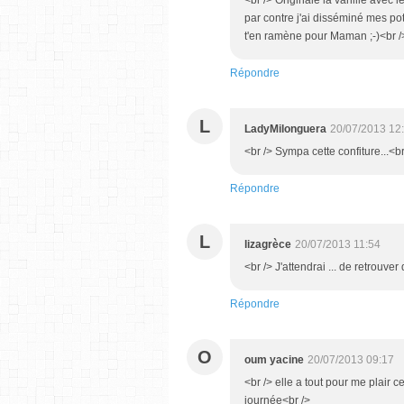
<br /> Originale la vanille avec l
par contre j'ai disséminé mes pot
t'en ramène pour Maman ;-)<br /
Répondre
L
LadyMilonguera
20/07/2013 12
<br /> Sympa cette confiture...<br
Répondre
L
lizagrèce
20/07/2013 11:54
<br /> J'attendrai ... de retrouver 
Répondre
O
oum yacine
20/07/2013 09:17
<br /> elle a tout pour me plair c
journée<br />