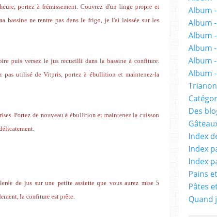
heure, portez à frémissement. Couvrez d'un linge propre et
Album -
 bassine ne rentre pas dans le frigo, je l'ai laissée sur les
Album 
Album -
Album -
Album -
ire puis versez le jus recueilli dans la bassine à confiture.
Album - 
pas utilisé de Vitpris, portez à ébullition et maintenez-la
Trianon
Catégor
Des blog
ises. Portez de nouveau à ébullition et maintenez la cuisson
Gâteaux
délicatement.
Index d
Index p
Index p
Pains e
llerée de jus sur une petite assiette que vous aurez mise 5
Pâtes e
dement, la confiture est prête.
Quand j