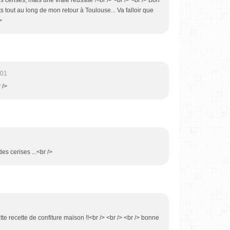
es cerises, mais une vraie réussite !<br /> <br /> <br /> Bon
s tout au long de mon retour à Toulouse... Va falloir que
>
:01
 />
des cerises ...<br />
ette recette de confiture maison !!<br /> <br /> <br /> bonne