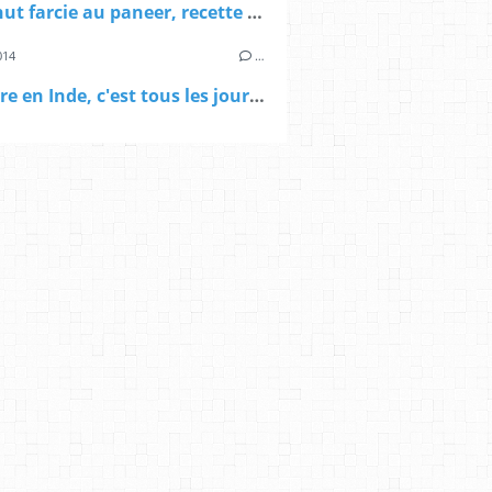
Butternut farcie au paneer, recette végétarienne
014
…
La friture en Inde, c'est tous les jours la fête!