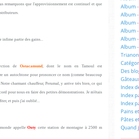
ous remarquons que l'approvisionnement est continuel et que
Album -
stributeurs.
Album 
Album -
Album -
Album -
 infime partie des gains...
Album - 
Trianon
Catégor
rection de
Ootacamund
, dont le nom en Tamoul est
Des blog
 être un autochtone pour prononcer ce nom (comme beaucoup
Gâteaux
 Notre charmant chauffeur, Perumal, y arrive très bien, ce qui
Index d
cord pour nous en faire des petites démonstrations. Je m'étais
Index p
ter, et puis j'ai oublié...
Index p
Pains e
Pâtes e
Quand j
e monde appelle
Ooty
cette station de montagne à 2500 m