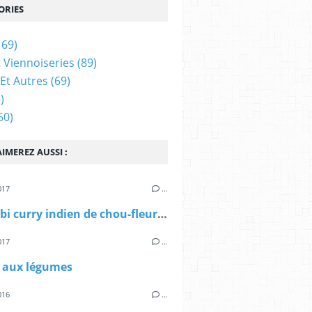
ORIES
169)
t Viennoiseries
(89)
Et Autres
(69)
)
60)
IMEREZ AUSSI :
017
…
Aloo gobi curry indien de chou-fleur et pommes de terre
017
…
i aux légumes
016
…