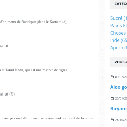
CATÉG
Sucré
(
s d'animaux de Bandipur (dans le Karnataka),
Pains E
Choses 
Inde
(65
Apéro
(
VOUS A
le Tamil Nadu, qui est une réserve de tigres.
09/02/2
26/01/2
Biryan
r, mais pas mal d'animaux se promènent au bord de la route
24/10/2