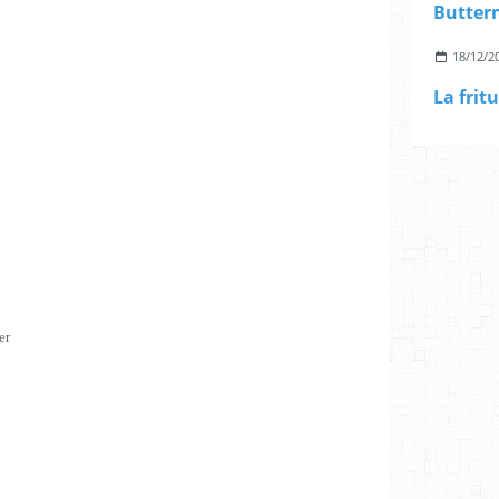
18/12/2
er