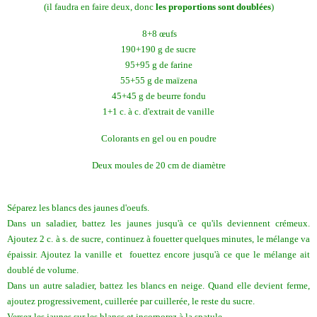
(il faudra en faire deux, donc
les proportions sont doublées
)
8+8 œufs
190+190 g de sucre
95+95 g de farine
55+55 g de maïzena
45+45 g de beurre fondu
1+1 c. à c. d'extrait de vanille
Colorants en gel ou en poudre
Deux moules de 20 cm de diamètre
Séparez les blancs des jaunes d'oeufs.
Dans un saladier, battez les jaunes jusqu'à ce qu'ils deviennent crémeux.
Ajoutez 2 c. à s. de sucre, continuez à fouetter quelques minutes, le mélange va
épaissir. Ajoutez la vanille et fouettez encore jusqu'à ce que le mélange ait
doublé de volume.
Dans un autre saladier, battez les blancs en neige. Quand elle devient ferme,
ajoutez progressivement, cuillerée par cuillerée, le reste du sucre.
Versez les jaunes sur les blancs et incorporez à la spatule.