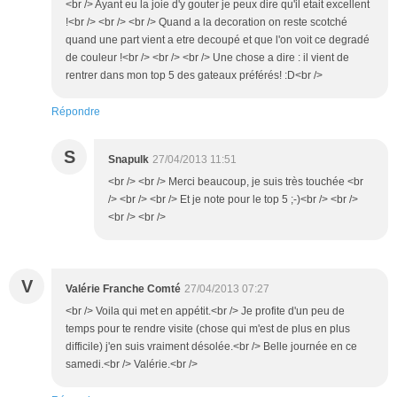
<br /> Ayant eu la joie d'y gouter je peux dire qu'il etait excellent
!<br /> <br /> <br /> Quand a la decoration on reste scotché
quand une part vient a etre decoupé et que l'on voit ce degradé
de couleur !<br /> <br /> <br /> Une chose a dire : il vient de
rentrer dans mon top 5 des gateaux préférés! :D<br />
Répondre
S
Snapulk
27/04/2013 11:51
<br /> <br /> Merci beaucoup, je suis très touchée <br
/> <br /> <br /> Et je note pour le top 5 ;-)<br /> <br />
<br /> <br />
V
Valérie Franche Comté
27/04/2013 07:27
<br /> Voila qui met en appétit.<br /> Je profite d'un peu de
temps pour te rendre visite (chose qui m'est de plus en plus
difficile) j'en suis vraiment désolée.<br /> Belle journée en ce
samedi.<br /> Valérie.<br />