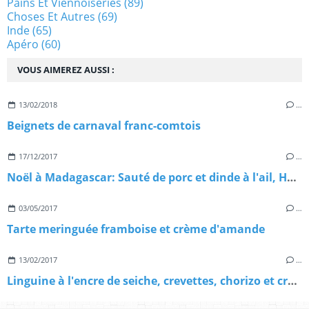
Pains Et Viennoiseries
(89)
Choses Et Autres
(69)
Inde
(65)
Apéro
(60)
VOUS AIMEREZ AUSSI :
13/02/2018
…
Beignets de carnaval franc-comtois
17/12/2017
…
Noël à Madagascar: Sauté de porc et dinde à l'ail, Henakisoa sy Vorotsiloza nahandro gasy
03/05/2017
…
Tarte meringuée framboise et crème d'amande
13/02/2017
…
Linguine à l'encre de seiche, crevettes, chorizo et crème de parmesan, pour réveiller la St Valentin!