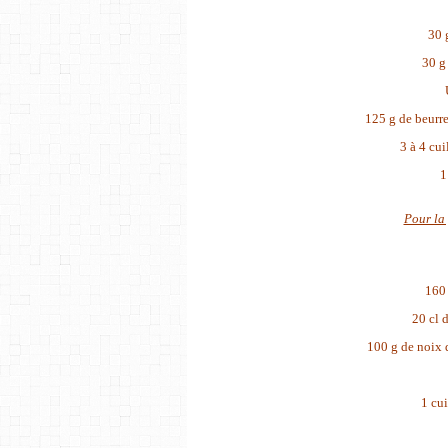
30 
30 g
125 g de beurre
3 à 4 cui
1
Pour la 
160 
20 cl 
100 g de noix 
1 cu