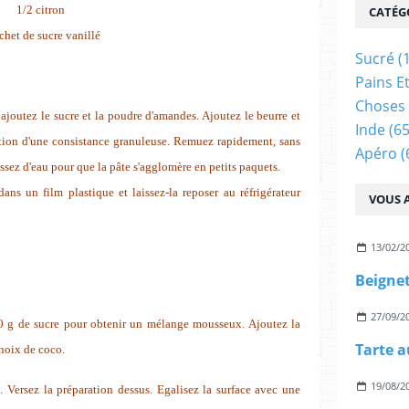
1/2 citron
CATÉG
chet de sucre vanillé
Sucré
(
Pains E
Choses 
, ajoutez le sucre et la poudre d'amandes. Ajoutez le beurre et
Inde
(65
tion d'une consistance granuleuse. Remuez rapidement, sans
Apéro
(
assez d'eau pour que la pâte s'agglomère en petits paquets.
ns un film plastique et laissez-la reposer au réfrigérateur
VOUS A
13/02/2
Beignet
27/09/2
00 g de sucre pour obtenir un mélange mousseux. Ajoutez la
 noix de coco.
19/08/2
.
Versez la préparation dessus. Egalisez la surface avec une