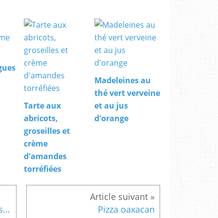
gues
Madeleines au
thé vert verveine
Tarte aux
et au jus
abricots,
d'orange
groseilles et
crème
d'amandes
torréfiées
Barres au caramel avec riz soufflé, chocolat, meringue et noisettes
Pizza oaxacan