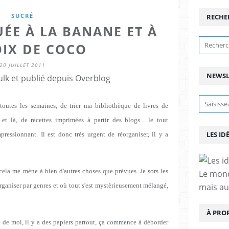
SUCRÉ
RECHE
ÉE À LA BANANE ET À
OIX DE COCO
20 JUILLET 2011
NEWSL
lk et publié depuis Overblog
toutes les semaines, de trier ma bibliothèque de livres de
 et là, de recettes imprimées à partir des blogs... le tout
LES ID
essionnant. Il est donc très urgent de réorganiser, il y a
la me mène à bien d'autres choses que prévues. Je sors les
Le mond
 organiser par genres et où tout s'est mystèrieusement mélangé,
mais au
À PRO
e de moi, il y a des papiers partout, ça commence à déborder