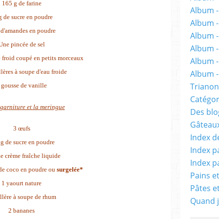
165 g de farine
Album -
g de sucre en poudre
Album 
 d'amandes en poudre
Album -
Une pincée de sel
Album -
 froid coupé en petits morceaux
Album -
llères à soupe d'eau froide
Album - 
Trianon
 gousse de vanille
Catégor
garniture et la meringue
Des blog
Gâteaux
3 œufs
Index d
g de sucre en poudre
Index p
de crème fraîche liquide
Index p
de coco en poudre ou
surgelée*
Pains e
1 yaourt nature
Pâtes e
illère à soupe de rhum
Quand j
2 bananes