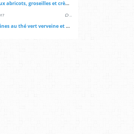
Tarte aux abricots, groseilles et crème d'amandes torréfiées
017
…
Madeleines au thé vert verveine et au jus d'orange