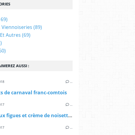
ORIES
169)
t Viennoiseries
(89)
Et Autres
(69)
)
60)
IMEREZ AUSSI :
018
…
s de carnaval franc-comtois
017
…
Tarte aux figues et crème de noisettes
017
…