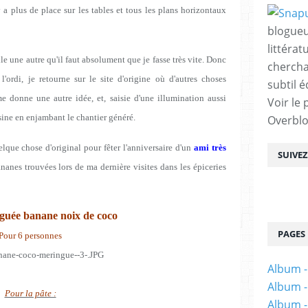
y a plus de place sur les tables et tous les plans horizontaux
blogueu
littérat
le une autre qu'il faut absolument que je fasse très vite. Donc
chercha
'ordi, je retourne sur le site d'origine où d'autres choses
subtil é
e donne une autre idée, et, saisie d'une illumination aussi
Voir le 
isine en enjambant le chantier généré.
Overbl
lque chose d'original pour fêter l'anniversaire d'un
ami très
SUIVE
bananes trouvées lors de ma dernière visites dans les épiceries
guée banane noix de coco
PAGES
Pour 6 personnes
Album -
Album -
Pour la pâte :
Album -