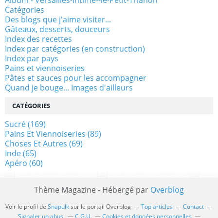
Album - Versailles-intime--le-Petit-Trianon
Catégories
Des blogs que j'aime visiter...
Gâteaux, desserts, douceurs
Index des recettes
Index par catégories (en construction)
Index par pays
Pains et viennoiseries
Pâtes et sauces pour les accompagner
Quand je bouge... Images d'ailleurs
CATÉGORIES
Sucré
(169)
Pains Et Viennoiseries
(89)
Choses Et Autres
(69)
Inde
(65)
Apéro
(60)
Thème Magazine - Hébergé par
Overblog
Voir le profil de
Snapulk
sur le portail Overblog
Top articles
Contact
Signaler un abus
C.G.U.
Cookies et données personnelles