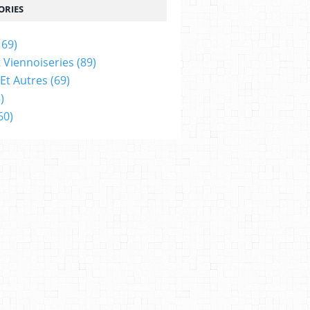
ORIES
169)
t Viennoiseries
(89)
Et Autres
(69)
)
60)