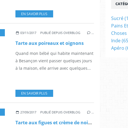
CATÉG
EN SAVOIR PLUS
Sucré
(
Pains E
Choses 
,
LÉGUMES
,
VÉGÉTARIEN
03/11/2017
PUBLIÉ DEPUIS OVERBLOG
…
Inde
(65
Tarte aux poireaux et oignons
Apéro
(
Quand mon bébé qui habite maintenant
à Besançon vient passer quelques jours
à la maison, elle arrive avec quelques...
EN SAVOIR PLUS
27/09/2017
PUBLIÉ DEPUIS OVERBLOG
…
Tarte aux figues et crème de noisettes