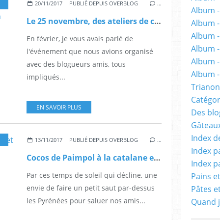
20/11/2017
PUBLIÉ DEPUIS OVERBLOG
…
Album -
Le 25 novembre, des ateliers de cuisine et Do It Yourself pour un evénement solidaire.
Album 
Album -
En février, je vous avais parlé de
Album -
l'événement que nous avions organisé
Album -
avec des blogueurs amis, tous
Album - 
impliqués...
Trianon
Catégor
EN SAVOIR PLUS
Des blog
Gâteaux
Index d
,
ESPAGNE
,
LÉGUMES DE SAISON
,
PLAT COMPLET
13/11/2017
PUBLIÉ DEPUIS OVERBLOG
…
Index p
Cocos de Paimpol à la catalane et opération de solidarité avec Madagascar
Index p
Par ces temps de soleil qui décline, une
Pains e
envie de faire un petit saut par-dessus
Pâtes e
les Pyrénées pour saluer nos amis...
Quand j