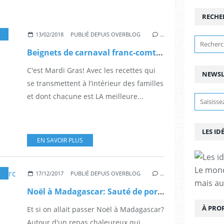
RECHE
13/02/2018
PUBLIÉ DEPUIS OVERBLOG
…
Beignets de carnaval franc-comtois
C'est Mardi Gras! Avec les recettes qui
NEWSL
se transmettent à l’intérieur des familles
et dont chacune est LA meilleure...
LES ID
EN SAVOIR PLUS
Le mond
,
VIANDES - POISSONS
17/12/2017
PUBLIÉ DEPUIS OVERBLOG
…
mais au
Noël à Madagascar: Sauté de porc et dinde à l'ail, Henakisoa sy Vorotsiloza nahandro gasy
À PRO
Et si on allait passer Noël à Madagascar?
Autour d'un repas chaleureux qui