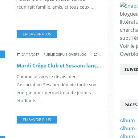
réunirait famille, amis, et tous ceux...
blogueu
littérat
chercha
EN SAVOIR PLUS
subtil é
Voir le 
Overbl
21/11/2017
PUBLIÉ DEPUIS OVERBLOG
…
Mardi Crêpe Club et Sesaam lancent les crêpes solidaires
SUIVE
Comme je vous le disais hier,
l'association Sesaam déploie toute son
énergie pour permettre à de jeunes
étudiants...
PAGES
EN SAVOIR PLUS
Album -
Album -
Album -