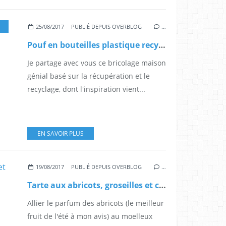
,
BRICOLAGE
25/08/2017
PUBLIÉ DEPUIS OVERBLOG
…
Pouf en bouteilles plastique recyclées
Je partage avec vous ce bricolage maison
génial basé sur la récupération et le
recyclage, dont l'inspiration vient...
EN SAVOIR PLUS
19/08/2017
PUBLIÉ DEPUIS OVERBLOG
…
Tarte aux abricots, groseilles et crème d'amandes torréfiées
Allier le parfum des abricots (le meilleur
fruit de l'été à mon avis) au moelleux