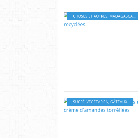
CHOSES ET AUTRES
,
MADAGASCAR - LA RÉUNION
SUCRÉ
,
VÉGÉTARIEN
,
GÂTEAUX