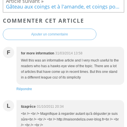
Gâteau aux coings et à l'amande, et coings pochés vanille
COMMENTER CET ARTICLE
Ajouter un commentaire
F
for more information
31/03/2014 13:58
Well this was an informative article and I very much useful to the
readers who has a hawks eye view of the topic. There are a lot
of articles that have come up in recent times. But this one stand
in a different league coz of its simplicity
Répondre
L
lizagrèce
01/10/2011 20:34
<br /> <br /> Magnifique à regarder autant qu'à déguster je suis
sûre<br /> <br /> <br /> http://maisondeliza.over-blog.fr<br /> <br
/> <br /> <br />