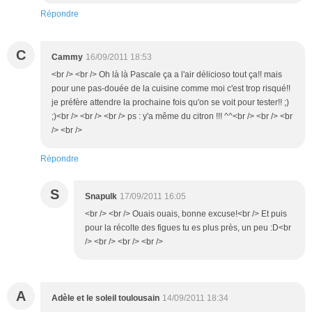
Répondre
C
Cammy
16/09/2011 18:53
<br /> <br /> Oh là là Pascale ça a l'air délicioso tout ça!! mais
pour une pas-douée de la cuisine comme moi c'est trop risqué!!
je préfère attendre la prochaine fois qu'on se voit pour tester!! ;)
;)<br /> <br /> <br /> ps : y'a même du citron !!! ^^<br /> <br /> <br
/> <br />
Répondre
S
Snapulk
17/09/2011 16:05
<br /> <br /> Ouais ouais, bonne excuse!<br /> Et puis
pour la récolte des figues tu es plus près, un peu :D<br
/> <br /> <br /> <br />
A
Adèle et le soleil toulousain
14/09/2011 18:34