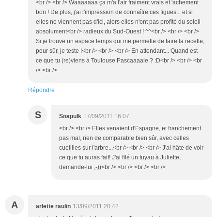
<br /> <br /> Waaaaaaa ça m'a l'air fraiment vrais et 'achement
bon ! De plus, j'ai l'impression de connaître ces figues... et si
elles ne viennent pas d'ici, alors elles n'ont pas profité du soleil
absolument<br /> radieux du Sud-Ouest ! ^^<br /> <br /> <br />
Si je trouve un espace temps qui me permette de faire la recette,
pour sûr, je teste !<br /> <br /> <br /> En attendant... Quand est-
ce que tu (re)viens à Toulouse Pascaaaale ? :D<br /> <br /> <br
/> <br />
Répondre
S
Snapulk
17/09/2011 16:07
<br /> <br /> Elles venaient d'Espagne, et franchement
pas mal, rien de comparable bien sûr, avec celles
cueillies sur l'arbre...<br /> <br /> <br /> J'ai hâte de voir
ce que tu auras fait! J'ai filé un tuyau à Juliette,
demande-lui ;-))<br /> <br /> <br /> <br />
A
arlette raulin
13/09/2011 20:42