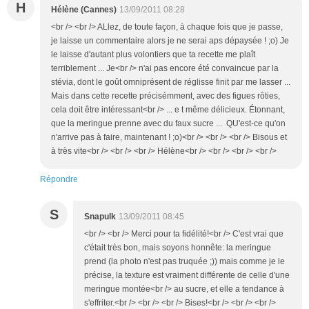
H
Hélène (Cannes)
13/09/2011 08:28
<br /> <br /> ALlez, de toute façon, à chaque fois que je passe,
je laisse un commentaire alors je ne serai aps dépaysée ! ;o) Je
le laisse d'autant plus volontiers que ta recette me plaît
terriblement ... Je<br /> n'ai pas encore été convaincue par la
stévia, dont le goût omniprésent de réglisse finit par me lasser ...
Mais dans cette recette précisémment, avec des figues rôties,
cela doit être intéressant<br /> ... e t même délicieux. Étonnant,
que la meringue prenne avec du faux sucre ... QU'est-ce qu'on
n'arrive pas à faire, maintenant ! ;o)<br /> <br /> <br /> Bisous et
à très vite<br /> <br /> <br /> Hélène<br /> <br /> <br /> <br />
Répondre
S
Snapulk
13/09/2011 08:45
<br /> <br /> Merci pour ta fidélité!<br /> C'est vrai que
c'était très bon, mais soyons honnête: la meringue
prend (la photo n'est pas truquée ;)) mais comme je le
précise, la texture est vraiment différente de celle d'une
meringue montée<br /> au sucre, et elle a tendance à
s'effriter.<br /> <br /> <br /> Bises!<br /> <br /> <br />