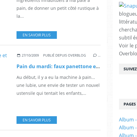
ingrédients inhabituels à ma pâte à
pain, de donner un petit côté rustique à
blogueu
la...
littérat
chercha
EN SAVOIR PLUS
subtil é
Voir le 
Overbl
27/10/2009
PUBLIÉ DEPUIS OVERBLOG
…
Pain du mardi: faux panettone et vrai bonheur au petit déj...
SUIVE
Au début, il y a eu la machine à pain...
une lubie, une envie de tester un nouvel
ustensile qui tentait les enfants,...
PAGES
Album -
EN SAVOIR PLUS
Album -
Album -