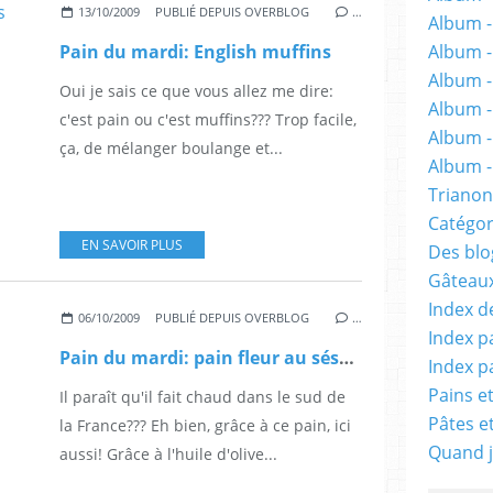
13/10/2009
PUBLIÉ DEPUIS OVERBLOG
…
Album -
Album 
Pain du mardi: English muffins
Album -
Oui je sais ce que vous allez me dire:
Album -
c'est pain ou c'est muffins??? Trop facile,
Album -
ça, de mélanger boulange et...
Album - 
Trianon
Catégor
EN SAVOIR PLUS
Des blog
Gâteaux
Index d
06/10/2009
PUBLIÉ DEPUIS OVERBLOG
…
Index p
Pain du mardi: pain fleur au sésame
Index p
Pains e
Il paraît qu'il fait chaud dans le sud de
Pâtes e
la France??? Eh bien, grâce à ce pain, ici
Quand j
aussi! Grâce à l'huile d'olive...