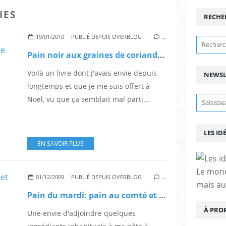
IES
RECHE
19/01/2010
PUBLIÉ DEPUIS OVERBLOG
…
Pain noir aux graines de coriandre et aux flocons d'avoine
Voilà un livre dont j'avais envie depuis
NEWSL
longtemps et que je me suis offert à
Noël, vu que ça semblait mal parti...
LES ID
EN SAVOIR PLUS
Le mond
01/12/2009
PUBLIÉ DEPUIS OVERBLOG
…
mais au
Pain du mardi: pain au comté et aux graines
À PRO
Une envie d'adjoindre quelques