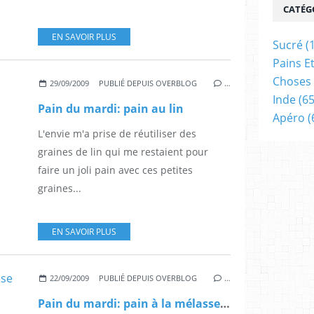
CATÉG
EN SAVOIR PLUS
Sucré
(
Pains E
Choses 
29/09/2009
PUBLIÉ DEPUIS OVERBLOG
…
Inde
(65
Pain du mardi: pain au lin
Apéro
(
L'envie m'a prise de réutiliser des
graines de lin qui me restaient pour
faire un joli pain avec ces petites
graines...
EN SAVOIR PLUS
22/09/2009
PUBLIÉ DEPUIS OVERBLOG
…
Pain du mardi: pain à la mélasse et aux cranberries