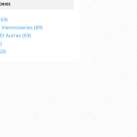
ORIES
169)
t Viennoiseries
(89)
Et Autres
(69)
)
60)